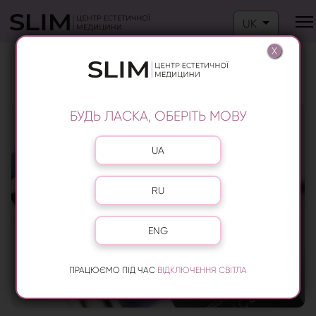
Оберіть свою м
UK
X
БЛОГ ПРО ЗАХВОРЮВАННЯ ТА
МЕТОДИ ЛІКУВАННЯ
БУДЬ ЛАСКА, ОБЕРІТЬ МОВУ
Оберіть свою мову
UA
RU
ENG
ПРАЦЮЄМО ПІД ЧАС
ВІДКЛЮЧЕННЯ СВІТЛА