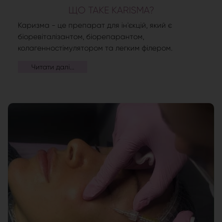
ЩО ТАКЕ KARISMA?
Каризма - це препарат для ін'єкцій, який є
біоревіталізантом, біорепарантом,
колагенностімулятором та легким філером.
Читати далі...