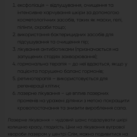
ексфоліація – відлущування, очищення та
інтенсивне харчування шкіри за допомогою
косметологічних засобів, таких як маски, гелі,
пілінги, скраби тощо;
використання бактерицидних засобів для
підсушування та очищення пір;
лікування антибіотиками (призначається на
запущених стадіях захворювання);
гормональна терапія – до неї вдаються, якщо у
пацієнта порушено баланс гормонів;
ретинотерапія – використовується для
регенерації клітин;
лазерне лікування – це вплив лазерних
променів на уражені ділянки з метою покращити
кровопостачання та знизити вироблення сала.
Лазерне лікування – чудовий шанс подарувати шкірі
колишню красу, гладкість. Ціни на лікування вугрової
хвороби лазером у центрі Слім, можна подивитися на