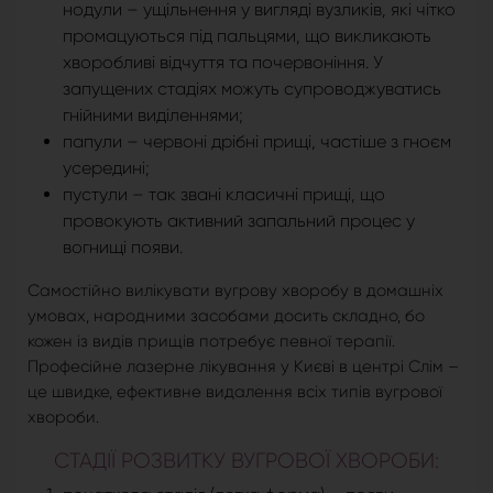
нодули – ущільнення у вигляді вузликів, які чітко
промацуються під пальцями, що викликають
хворобливі відчуття та почервоніння. У
запущених стадіях можуть супроводжуватись
гнійними виділеннями;
папули – червоні дрібні прищі, частіше з гноєм
усередині;
пустули – так звані класичні прищі, що
провокують активний запальний процес у
вогнищі появи.
Самостійно вилікувати вугрову хворобу в домашніх
умовах, народними засобами досить складно, бо
кожен із видів прищів потребує певної терапії.
Професійне лазерне лікування у Києві в центрі Слім –
це швидке, ефективне видалення всіх типів вугрової
хвороби.
СТАДІЇ РОЗВИТКУ ВУГРОВОЇ ХВОРОБИ: