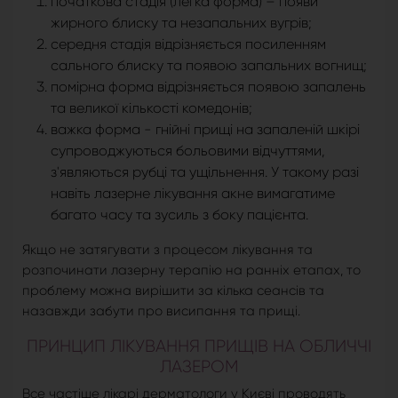
початкова стадія (легка форма) – появи
жирного блиску та незапальних вугрів;
середня стадія відрізняється посиленням
сального блиску та появою запальних вогнищ;
помірна форма відрізняється появою запалень
та великої кількості комедонів;
важка форма - гнійні прищі на запаленій шкірі
супроводжуються больовими відчуттями,
з'являються рубці та ущільнення. У такому разі
навіть лазерне лікування акне вимагатиме
багато часу та зусиль з боку пацієнта.
Якщо не затягувати з процесом лікування та
розпочинати лазерну терапію на ранніх етапах, то
проблему можна вирішити за кілька сеансів та
назавжди забути про висипання та прищі.
ПРИНЦИП ЛІКУВАННЯ ПРИЩІВ НА ОБЛИЧЧІ
ЛАЗЕРОМ
Все частіше лікарі дерматологи у Києві проводять