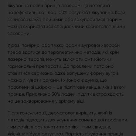
лікування появи прищів лазером. Ця методика
найефективніша і дає 100% результат лікування. Коли
з'явилося кілька прищиків або закупорилися пори –
можна скористатися спеціальними косметологічними
засобами.
У разі помірної або тяжкої форми вугрової хвороби
треба вдатися до терапевтичних методів, які, крім
лазерної терапії, можуть включати антибіотики,
гормональні препарати. До проблеми потрібно
ставитися серйозно, адже запущену форму вугрів
можна лікувати роками. І хибною є думка, що
проблеми зі шкірою – це підліткове явище, яке з віком
пройде. Приблизно 30% людей, підлітків страждають
на це захворювання у зрілому віці.
Після консультації, дерматолог вирішить, який із
методів підходить для усунення саме вашої проблеми.
Чим раніше розпочати терапію – тим швидше,
якіснішим буде результат. Вартість лікування прищів