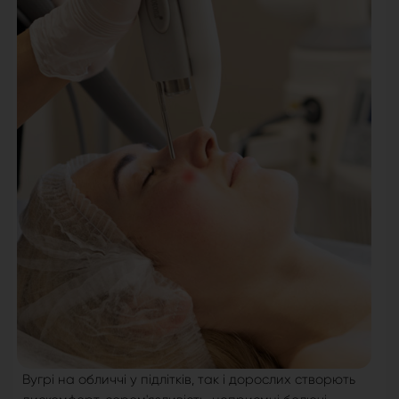
Вугрі на обличчі у підлітків, так і дорослих створють