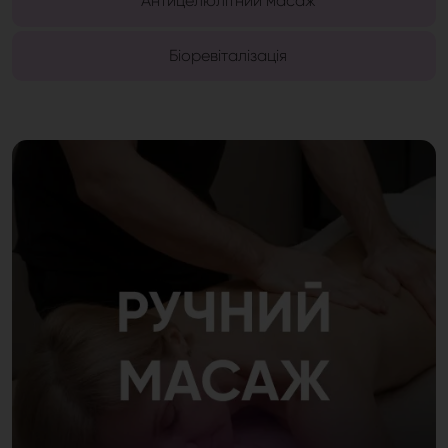
Антицелюлітний масаж
Біоревіталізація