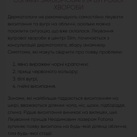
ОЗНАКИ ЗАХВОРЮВАННЯ ВУГРОВОЇ
ХВОРОБИ
Дерматологи не рекомендують самостійно лікувати
висипання та вугрі на обличчі, оскільки можна
посилити ситуацію, що вже склалася. Лікування
вугрової хвороби в центрі Slim, починається з
консультацій дерматолога, збору анамнезу.
Симптоми, які можуть свідчити про появу проблеми:
явно виражені чорні крапочки;
прищі червоного кольору;
білі вугрі;
гнійні висипання.
Зонами, які найбільше піддаються висипанням на
шкірі, вважаються ділянки чола, ніс, щоки, підборіддя,
спина. Рідше висипання виникає на вилицях, шиї.
Лікування прищів Неодимовим лазером Fotona
зупиняє появу висипань на будь-якій ділянці обличчя,
тіла будь-якої стадії.