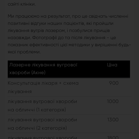
сайті клініки.
Ми працюємо на результат, про це свідчать численні
позитивні відгуки наших пацієнтів, які пройшли
лікування вугрів лазером, і позбулися прищів
назавжди. Фотографії до та після лікування - це
показник ефективності цієї методики у вирішенні будь-
якої проблеми.
Лазерне лікування вугрової
Ціна
хвороби (Акне)
Консультація лікаря + схема
900
лікування
лікування вугрової хвороби
1000
на обличчі (1 категорія)
лікування вугрової хвороби
1300
на обличчі (2 категорія)
лікування вугрової хвороби
1800