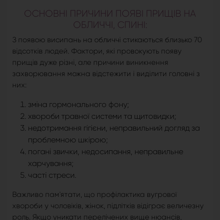
ОСНОВНІ ПРИЧИНИ ПОЯВІ ПРИЩІВ НА
ОБЛИЧЧІ, СПИНІ:
З появою висипань на обличчі стикаються близько 70
відсотків людей. Фактори, які провокують появу
прищів дуже різні, але причини виникнення
захворювання можна відстежити і виділити головні з
них:
зміна гормонального фону;
хвороби травної системи та щитовидки;
недотримання гігієни, неправильний догляд за
проблемною шкірою;
погані звички, недосипання, неправильне
харчування;
часті стреси.
Важливо пам'ятати, що профілактика вугрової
хвороби у чоловіків, жінок, підлітків відіграє величезну
роль. Якщо уникати перелічених вище нюансів,