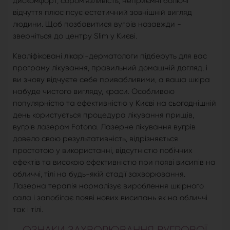
дискомфорт, сором'язливість, неприємні болючі
відчуття плюс псує естетичний зовнішній вигляд
людини. Щоб позбавитися вугрів назавжди -
зверніться до центру Slim у Києві.
Кваліфіковані лікарі-дерматологи підберуть для вас
програму лікування, правильний домашній догляд, і
ви знову відчуєте себе привабливими, а ваша шкіра
набуде чистого вигляду, краси. Особливою
популярністю та ефективністю у Києві на сьогоднішній
день користується процедура лікування прищів,
вугрів лазером Fotona. Лазерне лікування вугрів
довело свою результативність, відрізняється
простотою у використанні, відсутністю побічних
ефектів та високою ефективністю при появі висипів на
обличчі, тілі на будь-якій стадії захворювання.
Лазерна терапія нормалізує вироблення шкірного
сала і запобігає появі нових висипань як на обличчі
так і тілі.