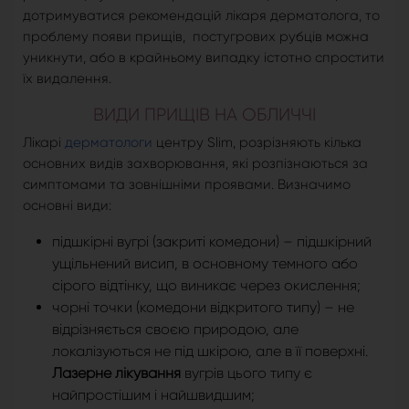
дотримуватися рекомендацій лікаря дерматолога, то
проблему появи прищів, постугрових рубців можна
уникнути, або в крайньому випадку істотно спростити
їх видалення.
ВИДИ ПРИЩІВ НА ОБЛИЧЧІ
Лікарі
дерматологи
центру Slim, розрізняють кілька
основних видів захворювання, які розпізнаються за
симптомами та зовнішніми проявами. Визначимо
основні види:
підшкірні вугрі (закриті комедони) – підшкірний
ущільнений висип, в основному темного або
сірого відтінку, що виникає через окислення;
чорні точки (комедони відкритого типу) – не
відрізняється своєю природою, але
локалізуються не під шкірою, але в її поверхні.
Лазерне лікування
вугрів цього типу є
найпростішим і найшвидшим;