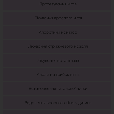
Протезування нігтів
Лікування врослого нігтя
Апаратний манікюр
Лікування стрижневого мозоля
Лікування натоптишів
Аналіз на грибок нігтів
Встановлення титанової нитки
Видалення врослого нігтя у дитини