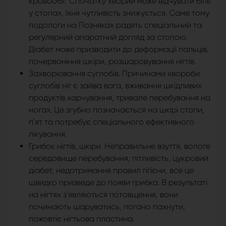
кровообіг. Спочатку хворий може відчувати біль
у стопах, їхня чутливість знижується. Саме тому
подологи на Позняках радять спеціальний та
регулярний апаратний догляд за стопою.
Діабет може призводити до деформації пальців,
почервоніння шкіри, розшаровування нігтів.
Захворювання суглобів. Причинами хвороби
суглобів ніг є зайва вага, вживання шкідливих
продуктів харчування, тривале перебування на
ногах. Це згубно позначається на шкірі стопи,
п'ят та потребує спеціального ефективного
лікування.
Грибок нігтів, шкіри. Неправильне взуття, вологе
середовище перебування, пітливість, цукровий
діабет, недотримання правил гігієни, все це
швидко призведе до появи грибка. В результаті
на нігтях з'являються потовщення, вони
починають шаруватись, погано пахнути,
пожовтіє нігтьова пластина.