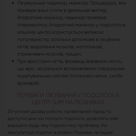
Лікувальний педикюр, манікюр. Процедура, яка
приведе ваші стопи в ідеальний вигляд.
Апаратний манікюр, педикюр прибере
гіперкератоз. Апаратний манікюр у подолога в
нашому центрі користується великою
популярністю, оскільки допоможе в лікуванні
нігтів, видалення мозолів, натоптишів,
стрижневих мозолів, тріщин.
При вростанні нігтів, фахівець вирівнює ніготь,
що вріс, за рахунок встановлення спеціальних
коригувальних систем (титанової нитки, скоби
фрезера).
ПЕРЕВАГИ ЛІКУВАННЯ У ПОДОЛОГА В
ЦЕНТРІ SLIM НА ПОЗНЯКАХ
20-річний досвід роботи, правильний підхід та
доступні ціни на послуги подолога, дозволять нам
вирішити будь-яку подологічну проблему. На
консультації подолог в районі Позняки, чи інших