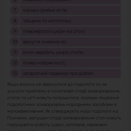
ознаки грибка нігтів;
тріщини та натоптиші;
гіперкератоз шкіри на стопі;
відчуття оніміння ніг;
коли свербить шкіра стопи;
поява набряклості;
апаратний педикюр при діабеті.
Якщо вчасно не звернутися до подолога та не
усунути проблему в початковій стадії захворювання,
стопа та нігті можуть погіршитися, оскільки лікування
подологічних захворювань народними засобами є
малоефективним. Як стверджують наші подологи на
Позняках, запущені стадії захворювання стоп можуть
порушувати роботу судин, капілярів, нервових