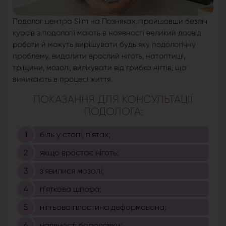
Подолог центра Slim на Позняках, пройшовши безліч
курсів з подології мають в наявності великий досвід
роботи й можуть вирішувати будь яку подологічну
проблему, видалити врослий ніготь, натоптиші,
тріщини, мозолі, вилікувати від грибка нігтів, що
виникають в процесі життя.
ПОКАЗАННЯ ДЛЯ КОНСУЛЬТАЦІЇ
ПОДОЛОГА:
біль у стопі, п'ятах;
якщо вростає ніготь;
з'явилися мозолі;
п'яткова шпора;
нігтьова пластина деформована;
наявності бородавки;