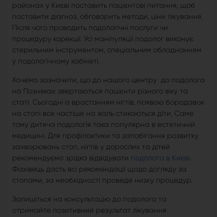
районах у Києві поставить пацієнтові питання, щоб
поставити діагноз, обговорить методи, ціни лікування.
Після чого проводить подологічні послуги чи
процедуру корекції. Усі маніпуляції подолог виконує
стерильним інструментом, спеціальним обладнанням
у подологічному кабінеті.
Хочемо зазначити, що до нашого центру до подолога
на Позняках звертаються пацієнти різного віку та
статі. Сьогодні із вростанням нігтів, появою бородавок
на стопі все частіше на жаль стикаються діти. Саме
тому дитяча подологія така популярна в естетичній
медицині. Для профілактики та запобігання розвитку
захворювань стоп, нігтів у дорослих та дітей
рекомендуємо зрідка відвідувати
подолога в Києві
.
Фахівець дасть всі рекомендації щодо догляду за
стопами, за необхідності проведе низку процедур.
Запишіться на консультацію до подолога та
отримайте позитивний результат лікування