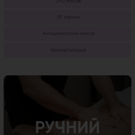
LPG масаж
RF ліфтинг
Антицелюлітний масаж
Біоревіталізація