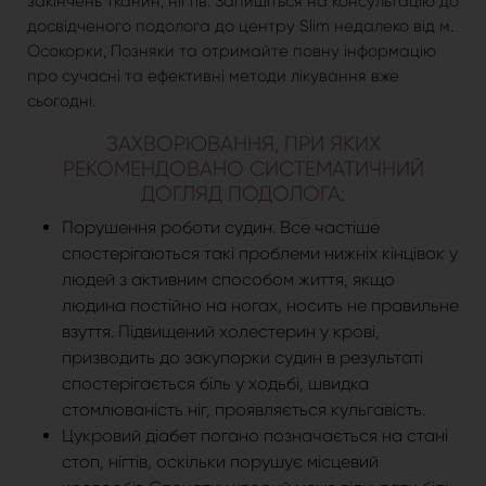
закінчень тканин, нігтів. Запишіться на консультацію до
досвідченого подолога до центру Slim недалеко від м.
Осокорки, Позняки та отримайте повну інформацію
про сучасні та ефективні методи лікування вже
сьогодні.
ЗАХВОРЮВАННЯ, ПРИ ЯКИХ
РЕКОМЕНДОВАНО СИСТЕМАТИЧНИЙ
ДОГЛЯД ПОДОЛОГА:
Порушення роботи судин. Все частіше
спостерігаються такі проблеми нижніх кінцівок у
людей з активним способом життя, якщо
людина постійно на ногах, носить не правильне
взуття. Підвищений холестерин у крові,
призводить до закупорки судин в результаті
спостерігається біль у ходьбі, швидка
стомлюваність ніг, проявляється кульгавість.
Цукровий діабет погано позначається на стані
стоп, нігтів, оскільки порушує місцевий