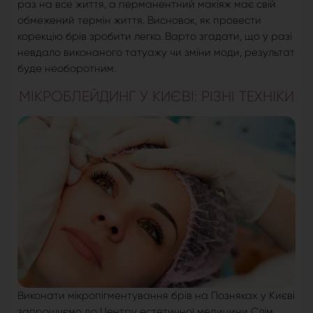
раз на все життя, а перманентний макіяж має свій
обмежений термін життя. Висновок, як провести
корекцію брів зробити легко. Варто згадати, що у разі
невдало виконаного татуажу чи зміни моди, результат
буде необоротним.
МІКРОБЛЕЙДИНГ У КИЄВІ: РІЗНІ ТЕХНІКИ
Виконати мікропігментування брів на Позняках у Києві
запрошуємо до Центру естетичної медицини Слім.