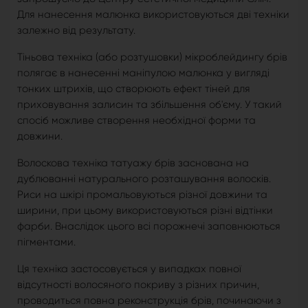
Для нанесення малюнка використовуються дві техніки
залежно від результату.
Тіньова техніка (або розтушовки) мікроблейдингу брів
полягає в нанесенні маніпулою малюнка у вигляді
тонких штрихів, що створюють ефект тіней для
приховування залисин та збільшення об'єму. У такий
спосіб можливе створення необхідної форми та
довжини.
Волоскова техніка татуажу брів заснована на
дублюванні натурального розташування волосків.
Риси на шкірі промальовуються різної довжини та
ширини, при цьому використовуються різні відтінки
фарби. Внаслідок цього всі порожнечі заповнюються
пігментами.
Ця техніка застосовується у випадках повної
відсутності волосяного покриву з різних причин,
проводиться повна реконструкція брів, починаючи з