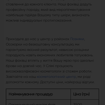
ставлення до кожного клієнта. Наші фахівці дадуть
професійну пораду, який вид мікропігментування
найбільше підійде Вашому типу шкіри, визначать
можливі індивідуальні протипоказання.
Приходьте до нас у центр у районах
Позняки
,
Осокорки на безкоштовну конcультацію, ми
гарантуємо якісний результат, невисокі розцінки
порадують навіть економних любителів татуювань.
Наші фахівці втілять у життя Вашу мрію про ідеальні
брови на довгий час. У Слімі працюють
висококваліфіковані косметологи зі стажем роботи.
Завітайте на наш
косметологічний центр
, ми раді
допомогти кожному. Доступні ціни, найкращі відгуки.
Найменування процедур
Ціна (грн)
Перманентний макіяж брів
3500