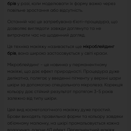
брів
у разі, коли моделювати їх форму важко через
повільне зростання або відсутність.
Останній час це затребувана б'юті-процедура, що
дозволяє виглядати завжди доглянуто та не
витрачати час на щоденний догляд.
Ця техніка макіяжу називається ще
мікроблейдинг
брів
, вона широко застосовується у світі краси.
Мікроблейдинг - це новинка у перманентному
макіяжі, що дає ефект природності. Процедура дуже
делікатна, полягає у введенні пігменту у верхні шари
шкіри за допомогою спеціального мікролеза. Корекція
кольору дає стійкий результат протягом 3-5 років
залежно від типу шкіри.
Цей вид косметологічного макіяжу дуже простий.
Брови виходять правильної форми та кольору завдяки
об'ємному малюнку, на шкірі промальовується кожна
волосинка, даючи 6Д ефект. Перманентний макіяж