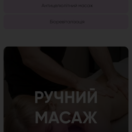
Антицелюлітний масаж
Біоревіталізація