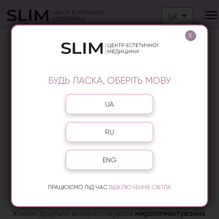
Оберіть свою м
UK
X
МІКРОБЛЕЙДИНГ
(МІКРОПІГМЕНТУВАННЯ) БРІВ
БУДЬ ЛАСКА, ОБЕРІТЬ МОВУ
Оберіть свою мову
UA
RU
ENG
ПРАЦЮЄМО ПІД ЧАС
ВІДКЛЮЧЕННЯ СВІТЛА
Жінкам доцільно використовувати
мікропігментування