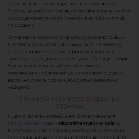
промальовування контуру та створення вигину.
Мабуть, це найоптимальніший спосіб відновлення брів
із хорошим результатом, їх неможливо відрізнити від
природних.
Заповнення порожнього простору до найдрібніших
деталей з використанням кількох відтінків пігменту,
певного напрямку проколів, різної їх довжини та
глибини – це східна техніка 6Д у мікроблейдингу брів.
В результаті виходить об'ємний малюнок,
максимально наближений до натурального, рідкісні
візуально стають густими. Абсолютно безболісно
недорого.
ПРОФЕСІЙНИЙ МІКРОБЛЕЙДИНГ НА
ПОЗНЯКАХ
У Центрі естетичної медицини Слім виконується
перманентний макіяж
мікропігментування брів
за
доступною ціною. В основі роботи центру лежить не
прагнення великого потоку відвідувачів, а дбайливе