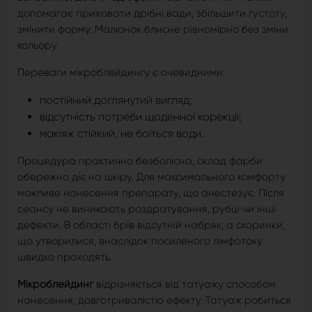
допомагає приховати дрібні вади, збільшити густоту,
змінити форму. Малюнок блисне рівномірно без зміни
кольору.
Переваги мікроблейдингу є очевидними:
постійний доглянутий вигляд;
відсутність потреби щоденної корекції;
макіяж стійкий, не боїться води.
Процедура практично безболісна, склад фарби
обережно діє на шкіру. Для максимального комфорту
можливе нанесення препарату, що анестезує. Після
сеансу не виникають роздратування, рубці чи інші
дефекти. В області брів відсутній набряк, а скоринки,
що утворилися, внаслідок посиленого лімфотоку
швидко проходять.
Мікроблейдинг
відрізняється від татуажу способом
нанесення, довготривалістю ефекту. Татуаж робиться