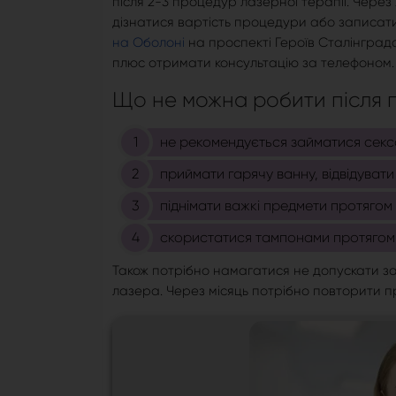
після 2-3 процедур лазерної терапії. Чере
дізнатися вартість процедури або записатис
на Оболоні
на проспекті Героїв Сталінграда
плюс отримати консультацію за телефоном.
Що не можна робити після
не рекомендується займатися сексо
приймати гарячу ванну, відвідувати
піднімати важкі предмети протягом 
скористатися тампонами протягом 2
Також потрібно намагатися не допускати за
лазера. Через місяць потрібно повторити п