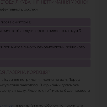
МЕТОДУ ЛІКУВАННЯ НЕТРИМАННЯ У ЖІНОК
фективність, оскільки:
 прояв симптомів;
я симптомів недуги (ефект триває як мінімум 3
ся при мимовільному сечовипусканні змішаного
СЯ ЛАЗЕРНА КОРЕКЦІЯ?
я лікування нетримання можна не всім. Перед
нсультація гінеколога. Лікар клініки допоможе
ашому випадку. Якщо так, то її можна буде провести
ання сечі
в центрі Slim на Оболоні та прочитати