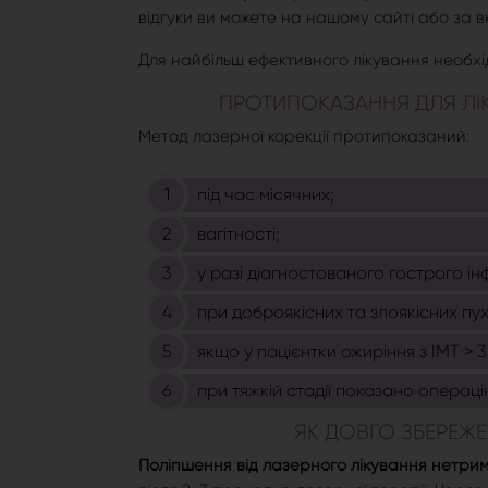
відгуки ви можете на нашому сайті або за 
Для найбільш ефективного лікування необхі
ПРОТИПОКАЗАННЯ ДЛЯ ЛІК
Метод лазерної корекції протипоказаний:
під час місячних;
вагітності;
у разі діагностованого гострого і
при доброякісних та злоякісних пух
якщо у пацієнтки ожиріння з ІМТ > 3
при тяжкій стадії показано операці
ЯК ДОВГО ЗБЕРЕЖЕ
Поліпшення від лазерного лікування нетри