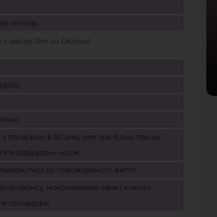
ля пологів.
 у центрі Slim на Оболоні:
дурах;
илин;
з перервою в 30 днів, але при більш тяжких
яти відвідувань на рік;
 повернутися до повсякденного життя;
після сеансу, максимальний ефект клієнти
сля процедури.