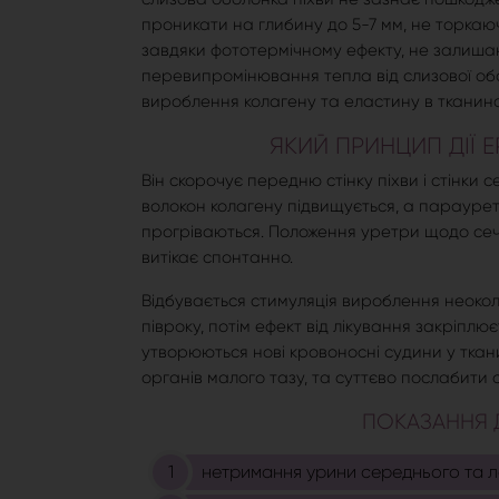
проникати на глибину до 5-7 мм, не торкаюч
завдяки фототермічному ефекту, не залишаюч
перевипромінювання тепла від слизової обол
вироблення колагену та еластину в тканин
ЯКИЙ ПРИНЦИП ДІЇ 
Він скорочує передню стінку піхви і стінки
волокон колагену підвищується, а параурет
прогріваються. Положення уретри щодо сечо
витікає спонтанно.
Відбувається стимуляція вироблення неоко
півроку, потім ефект від лікування закріплю
утворюються нові кровоносні судини у ткан
органів малого тазу, та суттєво послабит
ПОКАЗАННЯ Д
нетримання урини середнього та л