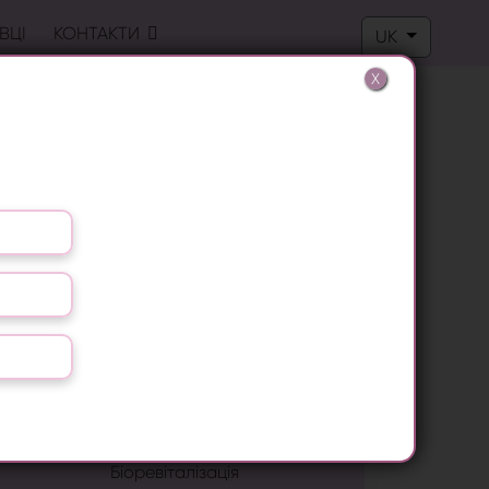
Оберіть свою м
ВЦІ
КОНТАКТИ
UK
X
Лазерна епіляція
Лікування грибка нігтів
Видалення бородавок
LPG масаж
RF ліфтинг
Антицелюлітний масаж
Біоревіталізація