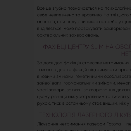
Все це згубно позначається на психологічно
себе невпевнено та вразливо. На тлі цього 
аспектів, при недузі виникає потреба у що
виділяється, може провокувати захворюванн
бактеріальних захворювань.
ФАХІВЦІ ЦЕНТРУ SLIM НА ОБ
НЕ
За досвідом фахівців стресове нетримання 
тазового дна та фасцій підтримувати орган
віковими змінами, генетичними особливост
зайвої ваги, гормональними змінами, мено
часті запори, затяжні захворювання дихал
цьому різниця між уретральним та тиском у с
рухах, тиск в останньому стає вищим, ніж у 
ТЕХНОЛОГІЯ ЛАЗЕРНОГО ЛІКУ
Лікування нетримання лазером Fotona – перш
слизова оболонка піхви не зазнає пошкодж