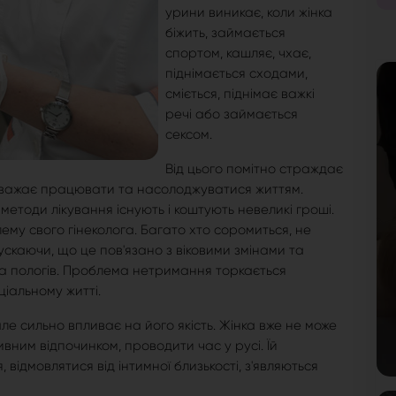
урини виникає, коли жінка
біжить, займається
спортом, кашляє, чхає,
піднімається сходами,
сміється, піднімає важкі
речі або займається
сексом.
Від цього помітно страждає
аважає працювати та насолоджуватися життям.
методи лікування існують і коштують невеликі гроші.
му свого гінеколога. Багато хто соромиться, не
ускаючи, що це пов'язано з віковими змінами та
та пологів. Проблема нетримання торкається
ціальному житті.
е сильно впливає на його якість. Жінка вже не може
ним відпочинком, проводити час у русі. Їй
відмовлятися від інтимної близькості, з'являються