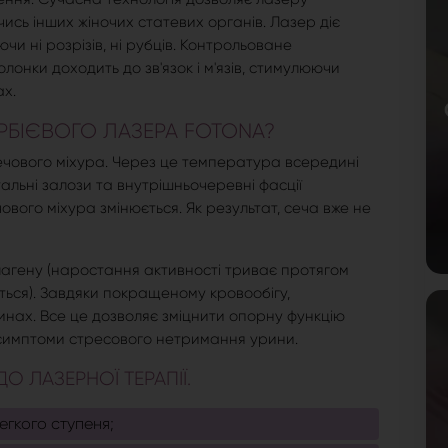
ись інших жіночих статевих органів. Лазер діє
и ні розрізів, ні рубців. Контрольоване
онки доходить до зв'язок і м'язів, стимулюючи
ах.
ЕРБІЄВОГО ЛАЗЕРА FOTONA?
 сечового міхура. Через це температура всередині
альні залози та внутрішньочеревні фасції
вого міхура змінюється. Як результат, сеча вже не
лагену (наростання активності триває протягом
ється). Завдяки покращеному кровообігу,
инах. Все це дозволяє зміцнити опорну функцію
и симптоми стресового нетримання урини.
О ЛАЗЕРНОЇ ТЕРАПІЇ.
егкого ступеня;