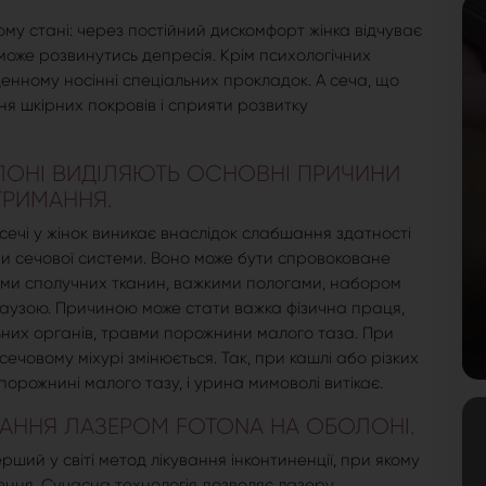
му стані: через постійний дискомфорт жінка відчуває
може розвинутись депресія. Крім психологічних
денному носінні спеціальних прокладок. А сеча, що
я шкірних покровів і сприяти розвитку
ОЛОНІ ВИДІЛЯЮТЬ ОСНОВНІ ПРИЧИНИ
ТРИМАННЯ.
сечі у жінок виникає внаслідок слабшання здатності
и сечової системи. Воно може бути спровоковане
ями сполучних тканин, важкими пологами, набором
паузою. Причиною може стати важка фізична праця,
ьних органів, травми порожнини малого таза. При
ечовому міхурі змінюється. Так, при кашлі або різких
порожнині малого тазу, і урина мимоволі витікає.
ВАННЯ ЛАЗЕРОМ FOTONA НА ОБОЛОНІ.
ий у світі метод лікування інконтиненції, при якому
ення. Сучасна технологія дозволяє лазеру