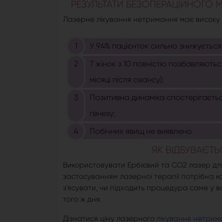
РЕЗУЛЬТАТИ БЕЗОПЕРАЦІЙНОГО 
Лазерне лікування нетримання має високу е
У 94% пацієнток сильно знижується
7 жінок з 10 повністю позбавляютьс
місяці після сеансу);
Позитивна динаміка спостерігаєть
генезу;
Побічних явищ не виявлено.
ЯК ВІДБУВАЄТЬ
Використовувати Ербієвий та СО2 лазер дл
застосуванням лазерної терапії потрібна ко
з'ясувати, чи підходить процедура саме у в
того ж дня.
Дізнатися ціну лазерного
лікування нетрим