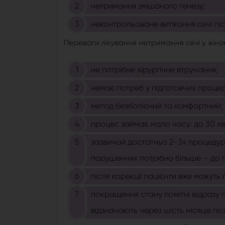
нетримання змішаного генезу;
неконтрольоване витікання сечі піс
Переваги лікування нетримання сечі у жінок
не потрібне хірургічне втручання;
немає потреб у підготовчих проце
метод безболісний та комфортний;
процес займає мало часу: до 30 хв
зазвичай достатньо 2-3х процедур 
порушеннях потрібно більше – до п'
після корекції пацієнти вже можуть
покращення стану помітні відразу 
відзначають через шість місяців пі