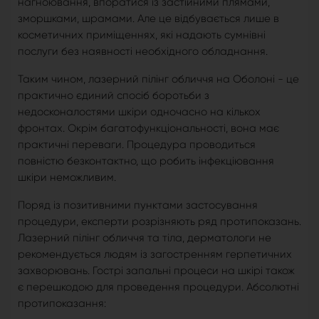
нагноювання, впоратися із застійними плямами,
зморшками, шрамами. Але це відбувається лише в
косметичних приміщеннях, які надають сумнівні
послуги без наявності необхідного обладнання.
Таким чином, лазерний пілінг обличчя на Оболоні - це
практично єдиний спосіб боротьби з
недосконалостями шкіри одночасно на кількох
фронтах. Окрім багатофункціональності, вона має
практичні переваги. Процедура проводиться
повністю безконтактно, що робить інфекціювання
шкіри неможливим.
Поряд із позитивними пунктами застосування
процедури, експерти розрізняють ряд протипоказань.
Лазерний пілінг обличчя та тіла, дерматологи не
рекомендується людям із загостренням герпетичних
захворювань. Гострі запальні процеси на шкірі також
є перешкодою для проведення процедури. Абсолютні
протипоказання: