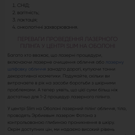
СНІД;
вагітність;
лактація;
онкологічні захворювання.
ПЕРЕВАГИ ПРОВЕДЕННЯ ЛАЗЕРНОГО
ПІЛІНГА У ЦЕНТРІ SLIM НА ОБОЛОНІ
Багато хто вважає, що лазерні процедури,
включаючи лазерне очищення обличчя або
лазерну
шліфовку обличчя
занадто дорогі, купуючи тонни
декоративної косметики. Подумайте, скільки ви
витрачаете в рік на засоби боротьби з шкірними
проблемами. А тепер уявіть, що цієї суми більш ніж
достатньо для 1-2 процедур лазерного пілінга.
У центрі Slim на Оболоні лазерний пілінг обличчя, тіла,
проводять Эрбиевым лазером Фотона з
контрольованою глибиною проникнення в шкіру.
Окрім доступних цін, ми надаємо високий рівень