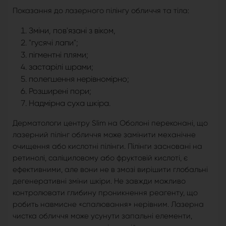
Показання до лазерного пілінгу обличчя та тіла:
Зміни, пов'язані з віком,
"гусячі лапи";
пігментні плями;
застарілі шрами;
полегшення нерівномірно;
Розширені пори;
Надмірна суха шкіра.
Дерматологи центру Slim на Оболоні переконані, що
лазерний пілінг обличчя може замінити механічне
очищення або кислотні пілінги. Пілінги засновані на
ретинолі, саліциловому або фруктовій кислоті, є
ефективними, але вони не в змозі вирішити глобальні
дегенеративні зміни шкіри. Не завжди можливо
контролювати глибину проникнення реагенту, що
робить навмисне «спалювання» нерівним. Лазерна
чистка обличчя може усунути запальні елементи,