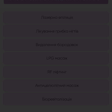
Лазерна епіляція
Лікування грибка нігтів
Видалення бородавок
LPG масаж
RF ліфтинг
Антицелюлітний масаж
Біоревіталізація