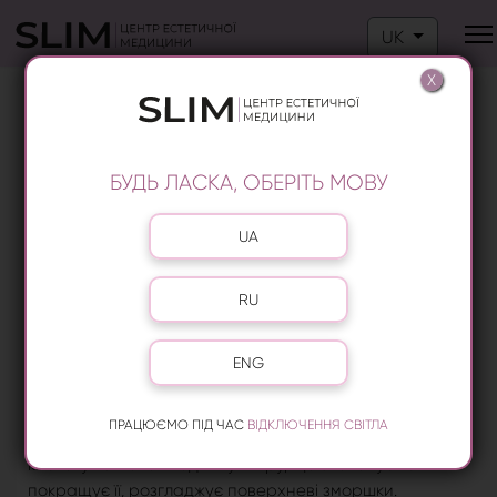
Оберіть свою м
UK
X
БІОРЕВІТАЛІЗАЦІЯ ШКІРИ ОБЛИЧЧЯ
НА ВИНОГРАДАРІ
БУДЬ ЛАСКА, ОБЕРІТЬ МОВУ
Якщо ви хочете зволожити шкіру, зупинити зовнішній
прояв вікових змін, рекомендуємо записатися на
Оберіть свою мову
косметологічну процедуру
біоревіталізація шкіри
.
UA
Введення біопрепаратів у шкіру обличчя, шиї,
декольте дозволяє відновити та нормалізувати водний
RU
баланс у клітинах, запустити процеси омолодження
та ліфтингу. Біоревіталізацію обличчя та тіла варто
довірити лише лікарям, й центр естетичної медицини
ENG
Слім на Виноградарі у Варшавському кварталі, саме
те місце, де вам зможуть дати бажаний результат та
ПРАЦЮЄМО ПІД ЧАС
ВІДКЛЮЧЕННЯ СВІТЛА
гарантувати безпеку. Під час ін'єкцій гіалуронову
кислоту точково вводять у шкіру, що зволожує та
покращує її, розгладжує поверхневі зморшки.