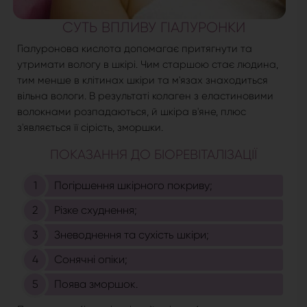
СУТЬ ВПЛИВУ ГІАЛУРОНКИ
Гіалуронова кислота допомагає притягнути та
утримати вологу в шкірі. Чим старшою стає людина,
тим менше в клітинах шкіри та м'язах знаходиться
вільна вологи. В результаті колаген з еластиновими
волокнами розпадаються, й шкіра в'яне, плюс
з'являється її сірість, зморшки.
ПОКАЗАННЯ ДО БІОРЕВІТАЛІЗАЦІЇ
Погіршення шкірного покриву;
Різке схуднення;
Зневоднення та сухість шкіри;
Сонячні опіки;
Поява зморшок.