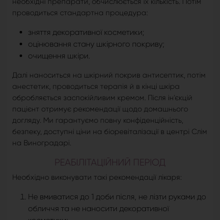
необхідні препарати, обчислюється їх кількість. Потім
проводиться стандартна процедура:
зняття декоративної косметики;
оцінювання стану шкірного покриву;
очищення шкіри.
Далі наноситься на шкірний покрив антисептик, потім
анестетик, проводиться терапія й в кінці шкіра
обробляється заспокійливим кремом. Після ін'єкцій
пацієнт отримує рекомендації щодо домашнього
догляду. Ми гарантуємо повну конфіденційність,
безпеку, доступні ціни на біоревіталізації в центрі Слім
на Виноградарі.
РЕАБІЛІТАЦІЙНИЙ ПЕРІОД
Необхідно виконувати такі рекомендації лікаря:
Не вмиватися до 1 доби після, не лізти руками до
обличчя та не наносити декоративної