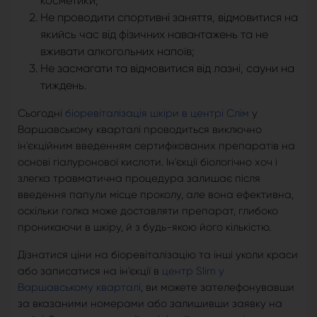
косметики;
Не проводити спортивні заняття, відмовитися на
якийсь час від фізичних навантажень та не
вживати алкогольних напоїв;
Не засмагати та відмовитися від лазні, сауни на
тиждень.
Сьогодні
біоревіталізація шкіри в центрі Слім
у
Варшавському кварталі проводиться виключно
ін'єкційним введенням сертифікованих препаратів на
основі гіалуронової кислоти. Ін'єкції біологічно хоч і
злегка травматична процедура залишає після
введення папули місце проколу, але вона ефективна,
оскільки голка може доставляти препарат, глибоко
проникаючи в шкіру, й з будь-якою його кількістю.
Дізнатися ціни на біоревіталізацію та інші уколи краси
або записатися на ін'єкції в
центр Slim у
Варшавському кварталі
, ви можете зателефонувавши
за вказаними номерами або залишивши заявку на