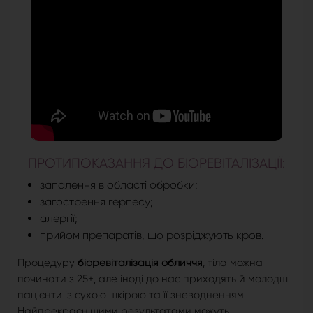
ПРОТИПОКАЗАННЯ ДО БІОРЕВІТАЛІЗАЦІЇ:
запалення в області обробки;
загострення герпесу;
алергії;
прийом препаратів, що розріджують кров.
Процедуру
біоревіталізація обличчя
, тіла можна
починати з 25+, але іноді до нас приходять й молодші
пацієнти із сухою шкірою та її зневодненням.
Найпрекраснішими результатами можуть