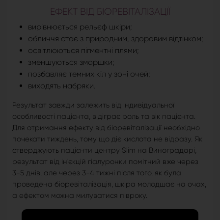
ЕФЕКТ ВІД БІОРЕВІТАЛІЗАЦІЇ
вирівнюється рельєф шкіри;
обличчя стає з природним, здоровим відтінком;
освітлюються пігментні плями;
зменшуються зморшки;
позбавляє темних кіл у зоні очей;
виходять набряки.
Результат завжди залежить від індивідуальної
особливості пацієнта, відіграє роль та вік пацієнта.
Для отримання ефекту від біоревіталізації необхідно
почекати тиждень, тому що діє кислота не відразу. Як
стверджують пацієнти центру Slim на Виноградарі,
результат від ін'єкцій гіалуронки помітний вже через
3-5 днів, але через 3-4 тижні після того, як була
проведена біоревіталізація, шкіра молодшає на очах,
а ефектом можна милуватися півроку.