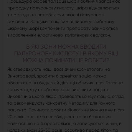
Процедура біоревіталізації шкіри обличчя заповнює
природну гіалуронову кислоту, шкіра відновлюється
та молодшає, виробляючи власні гіалуронові
речовини. Завдяки точковим впливам у глибокому
шкірному шарі компоненти препарату займаються
виробленням еластиново-колагенових волокон.
В ЯКІ ЗОНИ МОЖНА ВВОДИТИ
ГІАЛУРОНОВУ КИСЛОТУ І В ЯКОМУ ВІЦІ
МОЖНА ПОЧИНАТИ ЦЕ РОБИТИ?
Як стверджують наші досвідчені косметологи на
Виноградарі, зробити біоревіталізацію можна
абсолютно на будь-якій ділянці обличчя, тіла. Головне
зрозуміти, яку проблему хоче вирішити пацієнт.
Виходячи з цього, лікарі проводять консультацію, огляд
та рекомендують конкретну методику для кожного
пацієнта. Починати робити біологічне можна вже після
20 років, але це за необхідності та за бажанням.
Найчастіше на біоревіталізацію записуються жінки, й
чоловіки віком 25-30 років, особливо перед літом та