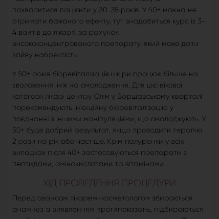
похвалитися пацієнти у 30-35 років. У 40+ можна не
отримати бажаного ефекту, тут знадобиться курс із 3-
4 візитів до лікаря, за рахунок
висококонцентрованого препарату, який може дати
зайву набряклість.
У 50+ років біоревіталізація шкіри працює більше на
зволоження, ніж на омолодження. Для цієї вікової
категорії лікарі центру Слім у Варшавському кварталі
порекомендують ін'єкційну біоревіталізацію у
поєднанні з іншими маніпуляціями, що омолоджують. У
50+ буде добрий результат, якщо проводити терапію
2 рази на рік або частіше. Крім гіалуронки у всіх
випадках після 40+ застосовуються препарати з
пептидами, амінокислотами та вітамінами.
ХІД ПРОВЕДЕННЯ ПРОЦЕДУРИ
Перед сеансом лікарем-косметологом збирається
анамнез із виявленням протипоказань, підбираються