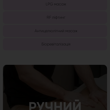
LPG масаж
RF ліфтинг
Антицелюлітний масаж
Біоревіталізація