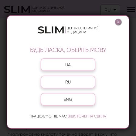
Выберите язык
RU
X
БИОРЕВИТАЛИЗАЦИЯ КОЖИ ЛИЦА НА
ВИНОГРАДАРЕ
БУДЬ ЛАСКА, ОБЕРІТЬ МОВУ
Если вы хотите увлажнить кожу, остановить внешнее
проявление возрастных изменений, рекомендуем
Выберите язык
записаться на косметологическую процедуру
UA
биоревитализация кожи
. Введение биопрепаратов в
кожу лица, шеи, декольте позволяет восстановить и
RU
нормализовать водный баланс в клетках, запустить
процессы омоложения и лифтинга.
Биоревитализацию лица, тела стоит доверить только
ENG
врачам, и центр эстетической медицины Слим на
Виноградаре в Варшавском квартале, именно то
ПРАЦЮЄМО ПІД ЧАС
ВІДКЛЮЧЕННЯ СВІТЛА
место где вам смогут дать желаемый результат и
гарантировать безопасность. Во время инъекций,
гиалуроновую кислоту точечно вводят в кожу, что