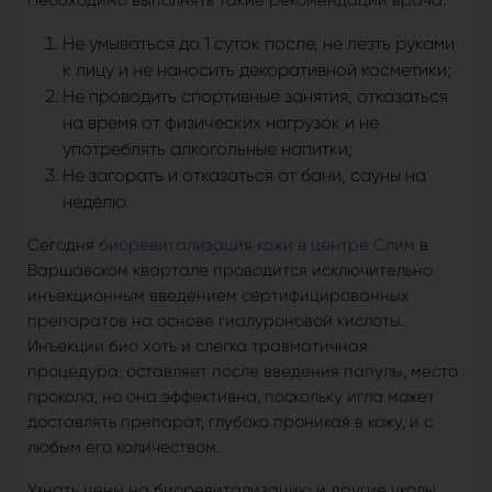
Не умываться до 1 суток после, не лезть руками
к лицу и не наносить декоративной косметики;
Не проводить спортивные занятия, отказаться
на время от физических нагрузок и не
употреблять алкогольные напитки;
Не загорать и отказаться от бани, сауны на
неделю.
Сегодня
биоревитализация кожи в центре Слим
в
Варшавском квартале проводится исключительно
инъекционным введением сертифицированных
препаратов на основе гиалуроновой кислоты.
Инъекции био хоть и слегка травматичная
процедура, оставляет после введения папулы, место
прокола, но она эффективна, поскольку игла может
доставлять препарат, глубоко проникая в кожу, и с
любым его количеством.
Узнать цены на биоревитализацию и другие уколы