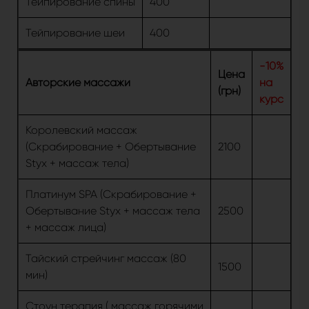
Тейпирование спины
400
Тейпирование шеи
400
-10%
Цена
Авторские массажи
на
(грн)
курс
Королевский массаж
(Скрабирование + Обертывание
2100
Styx + массаж тела)
Платинум SPA (Скрабирование +
Обертывание Styx + массаж тела
2500
+ массаж лица)
Тайский стрейчинг массаж (80
1500
мин)
Стоун терапия ( массаж горячими