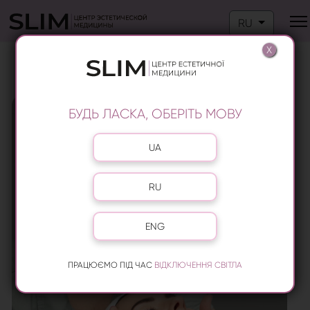
Выберите язык
RU
X
МАССАЖ ЛИЦА В КИЕВЕ
БУДЬ ЛАСКА, ОБЕРІТЬ МОВУ
Выберите язык
UA
RU
ENG
ПРАЦЮЄМО ПІД ЧАС
ВІДКЛЮЧЕННЯ СВІТЛА