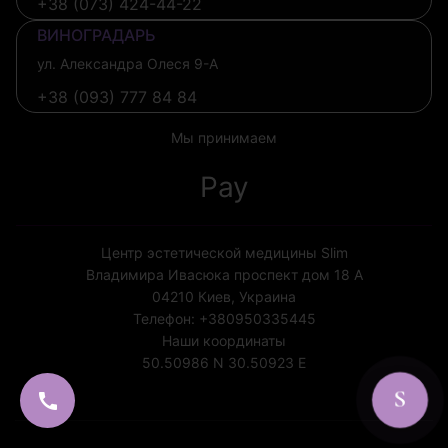
+38 (073) 424-44-22
ВИНОГРАДАРЬ
ул. Александра Олеся 9-А
+38 (093) 777 84 84
Мы принимаем
Pay
Центр эстетической медицины Slim
Владимира Ивасюка проспект дом 18 А
04210
Киев, Украина
Телефон:
+380950335445
Наши координаты
50.50986 N
30.50923 E
Лицензия МОЗ Украины №1852
S
