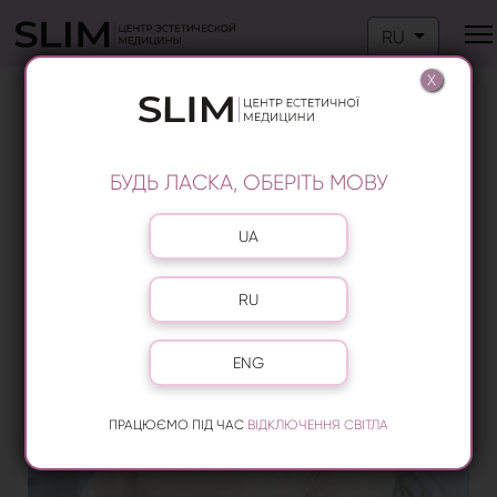
Выберите язык
RU
X
ВРАЧ ДЕРМАТОЛОГ
БУДЬ ЛАСКА, ОБЕРІТЬ МОВУ
Выберите язык
UA
RU
ENG
ПРАЦЮЄМО ПІД ЧАС
ВІДКЛЮЧЕННЯ СВІТЛА