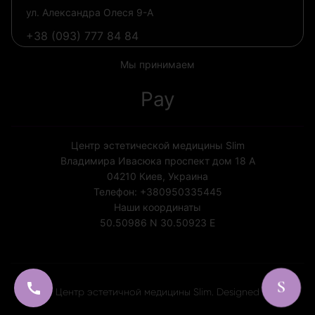
ул. Александра Олеся 9-А
+38 (093) 777 84 84
Мы принимаем
Pay
Центр эстетической медицины Slim
Владимира Ивасюка проспект дом 18 А
04210
Киев, Украина
Телефон:
+380950335445
Наши координаты
50.50986 N
30.50923 E
Лицензия МОЗ Украины №1852
S

© 2026 Центр эстетичной медицины Slim. Designed by Slim