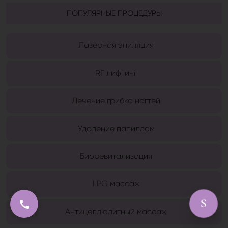
ПОПУЛЯРНЫЕ ПРОЦЕДУРЫ
Лазерная эпиляция
RF лифтинг
Лечение грибка ногтей
Удаление папиллом
Биоревитализация
LPG массаж
S

Антицеллюлитный массаж