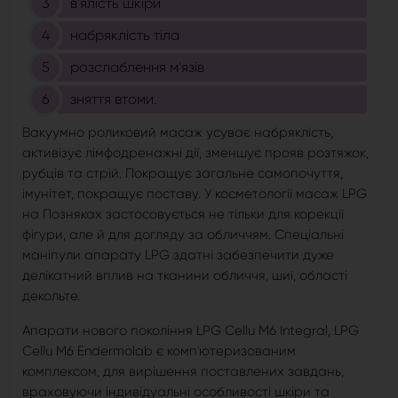
в'ялість шкіри
набряклість тіла
розслаблення м'язів
зняття втоми.
Вакуумно роликовий масаж усуває набряклість,
активізує лімфодренажні дії, зменшує прояв розтяжок,
рубців та стрій. Покращує загальне самопочуття,
імунітет, покращує поставу. У косметології масаж LPG
на Позняках застосовується не тільки для корекції
фігури, але й для догляду за обличчям. Спеціальні
маніпули апарату LPG здатні забезпечити дуже
делікатний вплив на тканини обличчя, шиї, області
декольте.
Апарати нового покоління LPG Cellu M6 Integral, LPG
Cellu M6 Endermolab є комп'ютеризованим
комплексом, для вирішення поставлених завдань,
враховуючи індивідуальні особливості шкіри та