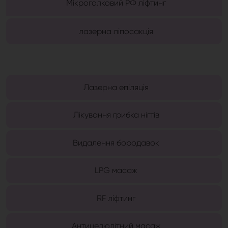
Мікроголковий РФ ліфтинг
лазерна ліпосакція
Лазерна епіляція
Лікування грибка нігтів
Видалення бородавок
LPG масаж
RF ліфтинг
Антицелюлітний масаж