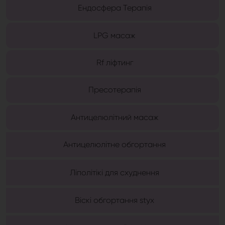
Ендосфера Терапія
LPG масаж
Rf ліфтинг
Пресотерапія
Антицелюлітний масаж
Антицелюлітне обгортання
Ліполітікі для схуднення
Віскі обгортання styx