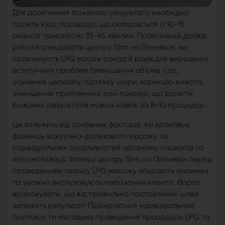
Для досягнення бажаного результату необхідно
пройти курс процедур, що складається із 10-15
сеансів тривалістю 35-45 хвилин. Практичний досвід
роботи спеціалістів центру Slim на Позняках, які
практикують LPG масаж понад 8 років для вирішення
естетичних проблем (зменшення об'ємів тіла,
усунення целюліту, підтяжку шкіри, корекцію живота,
зменшення проблемних зон) показує, що досягти
бажаних результатів можна навіть за 8-10 процедур .
Це залежить від основних факторів, які враховує
фахівець вакуумно-роликового масажу та
індивідуальних особливостей організму пацієнта та
його мотивації. Фахівці центру Slim на Позняках перед
проведенням сеансу LPG масажу збирають анамнез
та уважно вислуховують побажання клієнта. Варто
враховувати, що від правильно поставлених цілей
залежить результат! Підбирається індивідуальний
протокол та методика проведення процедури LPG та