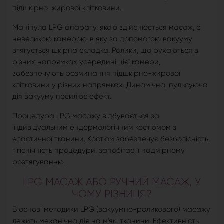
підшкірно-жирової клітковини.
Маніпула LPG апарату, якою здійснюється масаж, є
невеликою камерою, в яку за допомогою вакууму
втягується шкірна складка. Ролики, що рухаються в
різних напрямках усередині цієї камери,
забезпечують розминання підшкірно-жирової
клітковини у різних напрямках. Динамічна, пульсуюча
дія вакууму посилює ефект.
Процедура LPG масажу відбувається за
індивідуальним ендермологічним костюмом з
еластичної тканини. Костюм забезпечує безболісність,
гігієнічність процедури, запобігає її надмірному
розтягуванню.
LPG МАСАЖ АБО РУЧНИЙ МАСАЖ, У
ЧОМУ РІЗНИЦЯ?
В основі методики LPG (вакуумно-роликового) масажу
лежить механічна дія на м'які тканини. Ефективність