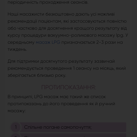
періодичність проходження сеансів.
Наші масажисти безкоштовно дають усі можливі
рекомендації пацієнтам, які застосовуються повністю
або частково для досягнення кращого результату від
курсу процедури вакуумно-роликового масажу lpg. У
середньому
масаж LPG
призначається 2-3 рази на
тиждень.
Для підтримки досягнутого результату зазвичай
рекомендується проведення 1 сеансу на місяць, який
зберігається близько року.
ПРОТИПОКАЗАННЯ:
В принципі, LPG масаж має такий же список
протипоказань до його проведення як й ручний
масажу:
Спільне погане самопочуття;