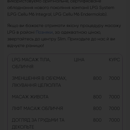
використовуємо оригінальне, сертифіковане
обладнання нового покоління компанії LPG System
(LPG Cellu M6 Integral, LPG Cellu M6 Endermolab).
Якщо ви бажаєте отримати якісну процедуру масажу
LPG в районі
Позняки
, за адекватною ціною,
звертайтесь до центру Slim. Приходьте до нас й ви
відчуєте різницю!
LPG МАСАЖ ТІЛА,
ЦІНА
КУРС
ОБЛИЧЧЯ
ЗМЕНШЕННЯ В ОБ'ЄМАХ,
800
7000
ЛІКУВАННЯ ЦЕЛЮЛІТА
МАСАЖ ЖИВОТА
800
7000
ЛІФТ МАСАЖ ОБЛИЧЧЯ
800
7000
ДОГЛЯД ЗА ГРУДЬМИ ТА
800
7000
ДЕКОЛЬТЕ