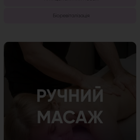
Біоревіталізація