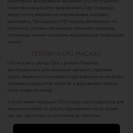
Багаторічні дослідження методики LPG та отримані
позитивні результати прирівнюють її до операцій
хірургічного видалення надлишкових жирових
відкладень. Процедура LPG масажу безболісна та
безпечна, оскільки активізація обмінних процесів,
стимуляція тканин організму відбувається природним
чином.
ПЕРЕВАГИ LPG МАСАЖУ
LPG масаж у центрі Slim у районі Позняки,
застосовується для лікування целюліту, підтяжки
шкіри, лікуванні початкової стадії варикозної хвороби,
лікуванні радикулітів, міозитів, у відновному періоді
після травм та опіків.
У спортивній медицині LPG масаж застосовується для
зміцнення м'язів та зв'язок, відновлення після травм,
під час підготовки спортсменів до змагань.