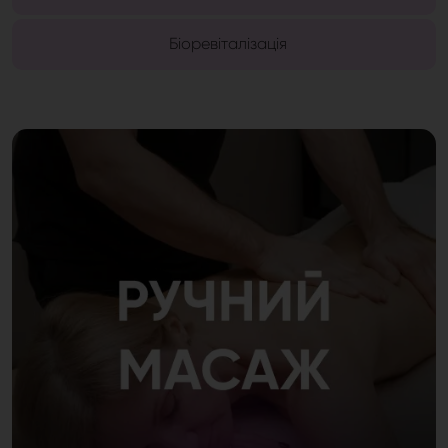
Біоревіталізація