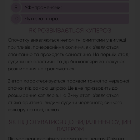
УФ-променями;
Чуттєва шкіра.
ЯК РОЗВИВАЄТЬСЯ КУПЕРОЗ
Спочатку виявляються непомітні симптоми у вигляді
припливів, почервоніння обличчя, які з'являються
спонтанно та проходять самостійно. На першій стадії
судини ще еластичні та дрібні капіляри за рахунок
розширення не травмуються.
2 етап характеризується проявом тонкої та червоної
сіточки під самою шкірою. Це вже призводить до
розширення капілярів. На 3-му етапі з'являються
стійка еритема, видимі судини червоного, синього
кольору на носі, щоках.
ЯК ПІДГОТУВАТИСЯ ДО ВИДАЛЕННЯ СУДИН
ЛАЗЕРОМ
Під час першого візиту дерматолог центру Слім на