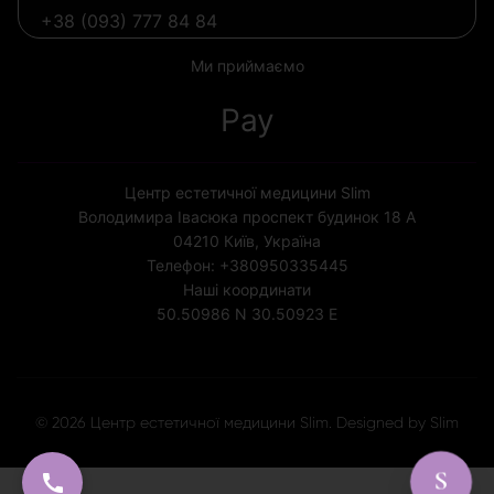
+38 (093) 777 84 84
Ми приймаємо
Pay
Центр естетичної медицини Slim
Володимира Івасюка проспект будинок 18 А
04210
Київ, Україна
Телефон:
+380950335445
Наші координати
50.50986 N
30.50923 E
Ліцензія МОЗ України № 1852
© 2026 Центр естетичної медицини Slim. Designed by Slim
S
