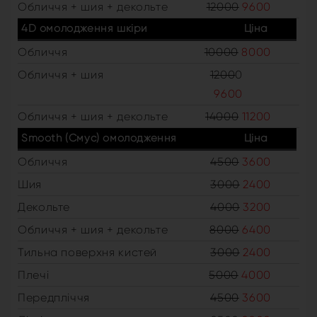
Обличчя + шия + декольте
12000
9600
4D омолодження шкіри
Ціна
Обличчя
10000
8000
Обличчя + шия
1200
0
9600
Обличчя + шия + декольте
14000
11200
Smooth (Смус) омолодження
Ціна
Обличчя
4500
3600
Шия
3000
2400
Декольте
4000
3200
Обличчя + шия + декольте
8000
6400
Тильна поверхня кистей
3000
2400
Плечі
5000
4000
Передпліччя
4500
3600