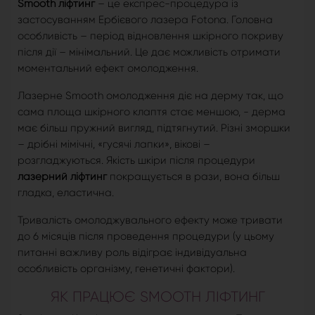
Smooth ліфтинг
– це експрес-процедура із
застосуванням Ербієвого лазера Fotona. Головна
особливість – період відновлення шкірного покриву
після дії – мінімальний. Це дає можливість отримати
моментальний ефект омолодження.
Лазерне Smooth омолодження діє на дерму так, що
сама площа шкірного клаптя стає меншою, - дерма
має більш пружний вигляд, підтягнутий. Різні зморшки
– дрібні мімічні, «гусячі лапки», вікові –
розгладжуються. Якість шкіри після процедури
лазерний ліфтинг
покращується в рази, вона більш
гладка, еластична.
Тривалість омолоджувального ефекту може тривати
до 6 місяців після проведення процедури (у цьому
питанні важливу роль відіграє індивідуальна
особливість організму, генетичні фактори).
ЯК ПРАЦЮЄ SMOOTH ЛІФТИНГ