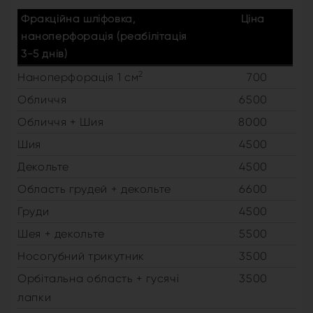
Фракційна шліфовка,
Ціна
наноперфорація (реабілітація
3-5 днів)
2
Наноперфорація 1 см
700
Обличчя
6500
Обличчя + Шия
8000
Шия
4500
Декольте
4500
Область грудей + декольте
6600
Груди
4500
Шея + декольте
5500
Носогубний трикутник
3500
Орбітальна область + гусячі
3500
лапки