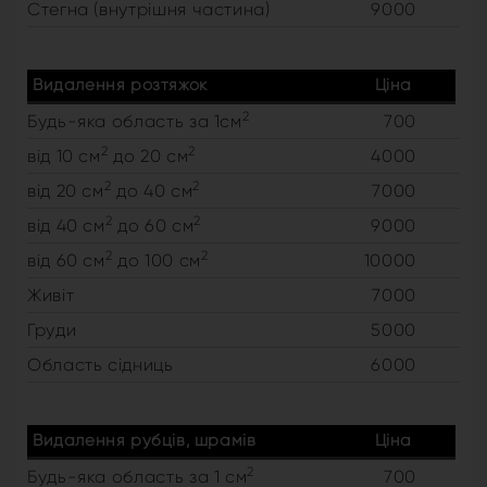
Стегна (внутрішня частина)
9000
Видалення розтяжок
Ціна
2
Будь-яка область за 1см
700
2
2
від 10 см
до 20 см
4000
2
2
від 20 см
до 40 см
7000
2
2
від 40 см
до 60 см
9000
2
2
від 60 см
до 100 см
10000
Живіт
7000
Груди
5000
Область сідниць
6000
Видалення рубців, шрамів
Ціна
2
Будь-яка область за 1 см
700