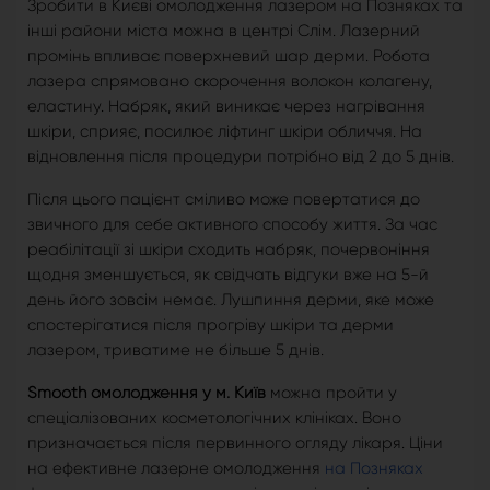
Зробити в Києві омолодження лазером на Позняках та
інші райони міста можна в центрі Слім. Лазерний
промінь впливає поверхневий шар дерми. Робота
лазера спрямовано скорочення волокон колагену,
еластину. Набряк, який виникає через нагрівання
шкіри, сприяє, посилює ліфтинг шкіри обличчя. На
відновлення після процедури потрібно від 2 до 5 днів.
Після цього пацієнт сміливо може повертатися до
звичного для себе активного способу життя. За час
реабілітації зі шкіри сходить набряк, почервоніння
щодня зменшується, як свідчать відгуки вже на 5-й
день його зовсім немає. Лушпиння дерми, яке може
спостерігатися після прогріву шкіри та дерми
лазером, триватиме не більше 5 днів.
Smooth омолодження у м. Київ
можна пройти у
спеціалізованих косметологічних клініках. Воно
призначається після первинного огляду лікаря. Ціни
на ефективне лазерне омолодження
на Позняках