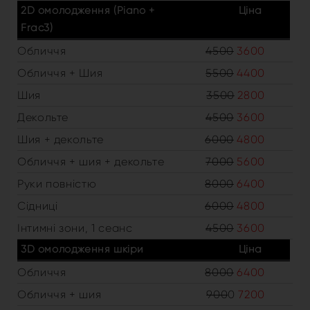
2D омолодження (Piano +
Ціна
Frac3)
Обличчя
4500
3600
Обличчя + Шия
5500
4400
Шия
3500
2800
Декольте
4500
3600
Шия + декольте
6000
4800
Обличчя + шия + декольте
7000
5600
Руки повністю
8000
6400
Сідниці
6000
4800
Інтимні зони, 1 сеанс
4500
3600
3D омолодження шкіри
Ціна
Обличчя
8000
6400
Обличчя + шия
900
0
7200