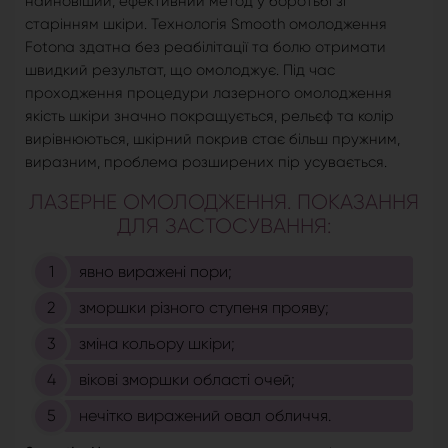
найновіший, ефективний метод у боротьбі зі
старінням шкіри. Технологія Smooth омолодження
Fotona здатна без реабілітації та болю отримати
швидкий результат, що омолоджує. Під час
проходження процедури лазерного омолодження
якість шкіри значно покращується, рельєф та колір
вирівнюються, шкірний покрив стає більш пружним,
виразним, проблема розширених пір усувається.
ЛАЗЕРНЕ ОМОЛОДЖЕННЯ. ПОКАЗАННЯ
ДЛЯ ЗАСТОСУВАННЯ:
явно виражені пори;
зморшки різного ступеня прояву;
зміна кольору шкіри;
вікові зморшки області очей;
нечітко виражений овал обличчя.