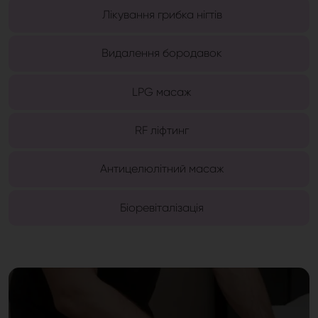
Лікування грибка нігтів
Видалення бородавок
LPG масаж
RF ліфтинг
Антицелюлітний масаж
Біоревіталізація