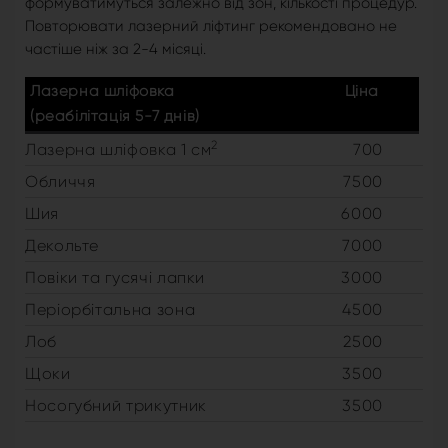
формуватимуться залежно від зон, кількості процедур.
Повторювати лазерний ліфтинг рекомендовано не
частіше ніж за 2-4 місяці.
Лазерна шліфовка
Ціна
(реабілітація 5-7 днів)
2
Лазерна шліфовка 1 см
700
Обличчя
7500
Шия
6000
Декольте
7000
Повіки та гусячі лапки
3000
Періорбітальна зона
4500
Лоб
2500
Щоки
3500
Носогубний трикутник
3500