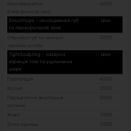
Безопераційна
4000
блефаропластика
SmoothLips - омолодження губ
Ціна
та переоральной зони
Обробка губ та нижньої
4000
третини особи
TightSculpting - лазерна
Ціна
корекція тіла та ущільнення
шкіри
Підборіддя
4000
Коліна
3500
Передпліччя (внутрішня
5000
астина)
Живіт
7000
Зона сідниць
7000