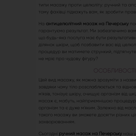
типи масажу проти целюліту: ручний та ап
тому фахівці підкажуть вам, як зробити пра
На
антицелюлітний масаж на Печерську
пос
гарантуємо результат. Ми забезпечимо вам 
що будь-яка послуга має бути результатив
ділянок шкіри, щоб позбавити вас від целюлі
процедур ви матимете стрункий, підтягнуте 
не мріє про чудову фігуру?
ОСОБЛИВОСТІ
Цей вид масажу, як можна зрозуміти з назв
завдяки чому тіло розслаблюється та відн
м'язів, тонізує шкіру, очищує організм від 
масаж є, мабуть, найприємнішою процедуро
організм та є дуже м'яким. Залежно від ма
такого масажу ви зможете досягти різних ці
захворюванням.
Сьогодні
ручний масаж на Печерську
наш ц