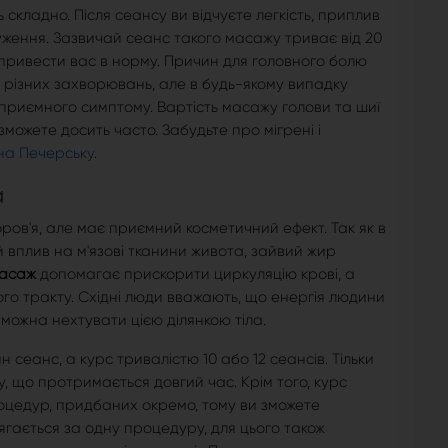
 складно. Після сеансу ви відчуєте легкість, приплив
руження. Зазвичай сеанс такого масажу триває від 20
б привести вас в норму. Причин для головного болю
до різних захворювань, але в будь-якому випадку
риємного симптому. Вартість масажу голови та шиї
можете досить часто. Забудьте про мігрені і
на Печерську
.
а
ров'я, але має приємний косметичний ефект. Так як в
 вплив на м'язові тканини живота, зайвий жир
асаж
допомагає прискорити циркуляцію крові, а
о тракту. Східні люди вважають, що енергія людини
можна нехтувати цією ділянкою тіла.
сеанс, а курс тривалістю 10 або 12 сеансів. Тільки
, що протримається довгий час. Крім того, курс
оцедур, придбаних окремо, тому ви зможете
ягається за одну процедуру, для цього також