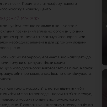
риплив нових. Пориньте в атмосферу повного
ного масажу в нашому центрі!
МЕДОВИЙ МАСАЖ?
кращує імунітет, що важливо в наш час та з
сильний позитивний вплив на організм у різних
ирається організмом та збагачує його корисними
елом необхідних елементів для організму людини,
переоцінена.
рачати час на переробку елементів, що надходять до
ами, тому ви отримуєте тільки корисні
 що з його допомогою виготовляється пілінг. А також
ращує обмін речовин, внаслідок чого ви відчуваєте,
тилося.
у після такого масажу з'являється відчуття «ніби
ї клітини тіла та приведе її нерви та м'язи в тонус,
с медового масажу приділяється рукам, ногам,
 ускладнена. Після закінчення сеансу масажу пацієнта