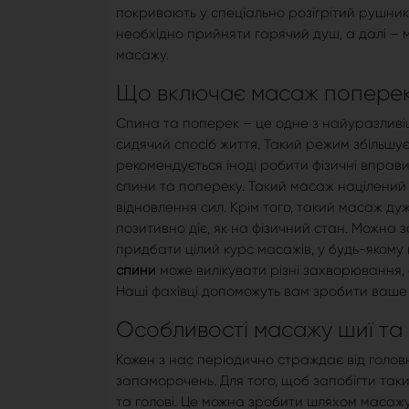
покривають у спеціально розігрітий рушник 
необхідно прийняти гарячий душ, а далі – 
масажу.
Що включає масаж поперек
Спина та поперек – це одне з найуразливіш
сидячий спосіб життя. Такий режим збільшу
рекомендується іноді робити фізичні вправ
спини та попереку. Такий масаж націлений н
відновлення сил. Крім того, такий масаж ду
позитивно діє, як на фізичний стан. Можна
придбати цілий курс масажів, у будь-якому
спини
може вилікувати різні захворювання,
Наші фахівці допоможуть вам зробити ваше 
Особливості масажу шиї та
Кожен з нас періодично страждає від головно
запаморочень. Для того, щоб запобігти так
та голові. Це можна зробити шляхом масажу