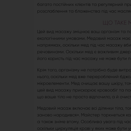
багато постійних клієнтів та регулярний п
розслаблення та блаженства під час масля
ЩО ТАКЕ 
Цей вид масажу зміцнює ваш організм та по
екологічними умовами. Медовий масаж має 
напрямках, оскільки мед під час масажу вб
речовинами. Оскільки мед є важливим джер
його користь під час масажу не може бути 
Крім того, організму не потрібно буде вит
нього, оскільки мед вже перероблений бджол
мікроелементи. Мед очищає вашу шкіру, тому
цей вид масажу прискорює кровообіг та пок
що ваше тіло не просто відпочило, а й очис
Медовий масаж включає всі ділянки тіла, том
заново народився». Майстер торкнеться кожно
а також зніме втому. Особлива увага під ча
оскільки циркуляція крові у яких може бути