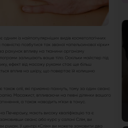
є одним із найпопулярніших видів косметологічних
 повністю позбутися так званої «апельсинової кірки»
, за рахунок впливу на тканини організму
ілограми залишають ваше тіло. Оскільки майстер під
ику, ефект від масажу руками стає ще більш
ється вплив на шкіру, що повертає їй колишню
 також олії, які приємно пахнуть, тому за один сеанс
рапію. Масажист, впливаючи на певні ділянки вашого
натхнення, а також наводить м'язи в тонус.
а Печерську, мають високу кваліфікацію та є
 замовивши сеанс або курс у салоні Слім, ви
м рукам. У центрі «Слім» ви можете замовити два