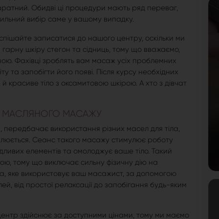
аратний. Обидві ці процедури мають ряд переваг,
вильний вибір саме у вашому випадку.
пішайте записатися до нашого центру, оскільки ми
гарну шкіру стегон та сідниць, тому що вважаємо,
ною. Фахівці зроблять вам масаж усіх проблемних
ту та запобігти його появі. Після курсу необхідних
й красиве тіло з оксамитовою шкірою. А хто з дівчат
 МАСЛЯНОГО МАСАЖУ
и, передбачає використання різних масел для тіла,
овлюється. Сеанс такого масажу стимулює роботу
шкідливих елементів та омолоджує ваше тіло. Такий
ю, тому що виключає сильну фізичну дію на
сла, яке використовує ваш масажист, за допомогою
лей, від простої релаксації до запобігання будь-яким
ентр здійснює за доступними цінами, тому ми маємо