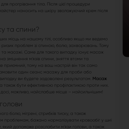
для прогрівання тіла. Після цієї процедури
майстер наносить на шкіру зволожуючий крем після
у та спини?
их місць на нашому тілі, особливо якщо ми ведемо
є ризик проблем зі спиною, болю, захворювань. Тому
и та масажі. Саме для такого випадку існує масаж
а зміцнення м'язів спини, зняття втоми та
же приємний, тому на ваш настрій він так само
 замовити один сеанс масажу для проби або
 випадку ви будете задоволені результатом.
Масаж
 а також бути ефективною профілактикою проти них.
досі, можливо, найслабше місце – найсильнішим!
 голови
го болю, мігрені, стрибків тиску, а також
им проблемам, бажано нормалізувати кровообіг у шиї
, який допоможе розслабити м'язи голови, а також