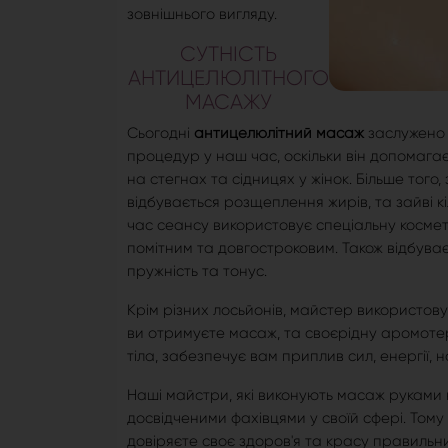
зовнішнього вигляду.
СУТНІСТЬ
АНТИЦЕЛЮЛІТНОГО
МАСАЖУ
Сьогодні
антицелюлітний масаж
заслужено 
процедур у наш час, оскільки він допомагає
на стегнах та сідницях у жінок. Більше того
відбувається розщеплення жирів, та зайві к
час сеансу використовує спеціальну космет
помітним та довгостроковим. Також відбува
пружність та тонус.
Крім різних лосьйонів, майстер використовує
ви отримуєте масаж, та своєрідну аромоте
тіла, забезпечує вам приплив сил, енергії, 
Наші майстри, які виконують масаж руками н
досвідченими фахівцями у своїй сфері. Тому
довіряєте своє здоров'я та красу правильни