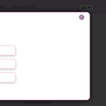
Оберіть свою м
ВЦІ
КОНТАКТИ
UK
X
Лазерна епіляція
Лікування грибка нігтів
Видалення бородавок
LPG масаж
RF ліфтинг
Антицелюлітний масаж
Біоревіталізація