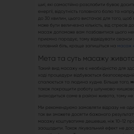
шиї, які самостійно розслабити буває досить
енергії, відсутність головного болю та нап
до 30 хвилин, цього вистачає для того, що
може бути величезна кількість, від стресів 
масаж допоможе вам позбавитися цього неп
приємно порадує, тому відвідувати сеанси з
головний біль, краще запишіться на
масаж 
Мета та суть масажу живот
Такий вид масажу не є необхідністю для здо
ході процедури відбувається безпосередній
спалюється та людина худне. Більше того,
м
також покращити роботу шлунково-кишковог
знаходиться саме в районі живота, тому не 
Ми рекомендуємо замовляти відразу не один 
так ви зможете досягти бажаного результату
масажу коштуватиме дешевше, ніж 10-12 пр
заощадити. Також лікувальний ефект не дос