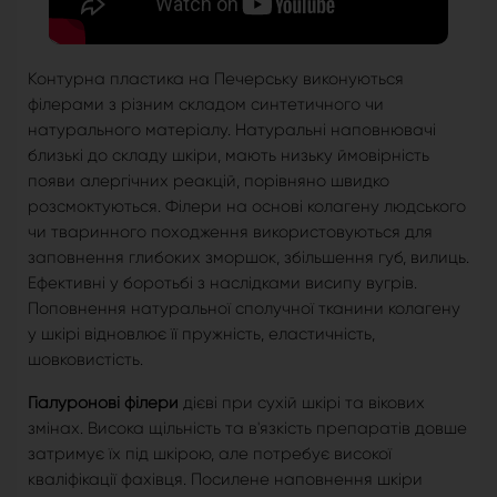
Контурна пластика на Печерську виконуються
філерами з різним складом синтетичного чи
натурального матеріалу. Натуральні наповнювачі
близькі до складу шкіри, мають низьку ймовірність
появи алергічних реакцій, порівняно швидко
розсмоктуються. Філери на основі колагену людського
чи тваринного походження використовуються для
заповнення глибоких зморшок, збільшення губ, вилиць.
Ефективні у боротьбі з наслідками висипу вугрів.
Поповнення натуральної сполучної тканини колагену
у шкірі відновлює її пружність, еластичність,
шовковистість.
Гіалуронові філери
дієві при сухій шкірі та вікових
змінах. Висока щільність та в'язкість препаратів довше
затримує їх під шкірою, але потребує високої
кваліфікації фахівця. Посилене наповнення шкіри