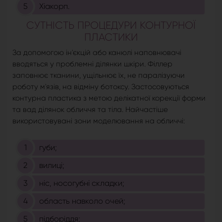
Хіакорп.
СУТНІСТЬ ПРОЦЕДУРИ КОНТУРНОЇ
ПЛАСТИКИ
За допомогою ін'єкцій або канюлі наповнювачі
вводяться у проблемні ділянки шкіри. Філлер
заповнює тканини, ущільнює їх, не паралізуючи
роботу м'язів, на відміну ботоксу. Застосовуються
контурна пластика з метою делікатної корекції форми
та вад ділянок обличчя та тіла. Найчастіше
використовувані зони моделювання на обличчі:
губи;
вилиці;
ніс, носогубні складки;
область навколо очей;
підборіддя;