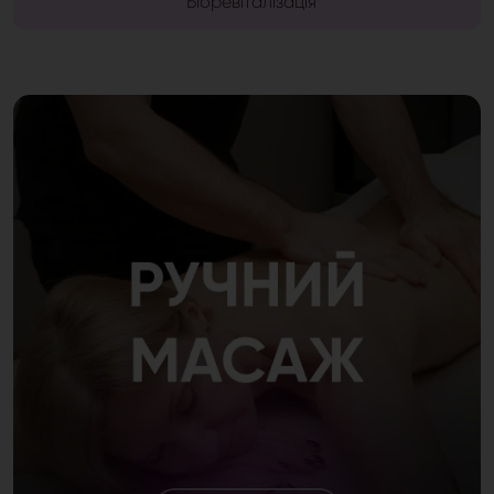
Біоревіталізація