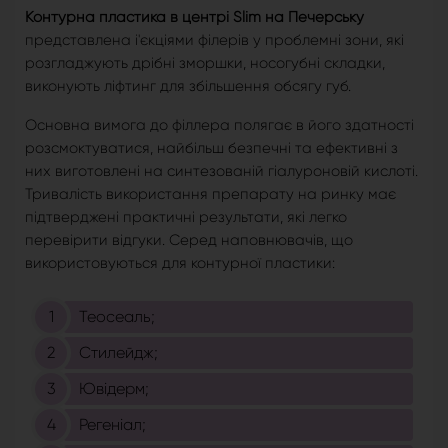
Контурна пластика в центрі Slim на Печерську
представлена ​​і'єкціями філерів у проблемні зони, які
розгладжують дрібні зморшки, носогубні складки,
виконують ліфтинг для збільшення обсягу губ.
Основна вимога до філлера полягає в його здатності
розсмоктуватися, найбільш безпечні та ефективні з
них виготовлені на синтезованій гіалуроновій кислоті.
Тривалість використання препарату на ринку має
підтверджені практичні результати, які легко
перевірити відгуки. Серед наповнювачів, що
використовуються для контурної пластики:
Теосеаль;
Стилейдж;
Ювідерм;
Регеніал;