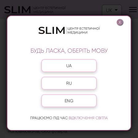
Оберіть свою м
UK
X
КОНТУРНА ПЛАСТИКА НА ПЕЧЕРСЬКУ
БУДЬ ЛАСКА, ОБЕРІТЬ МОВУ
Оберіть свою мову
UA
RU
ENG
Серед безлічі способів ефективним результатом
ПРАЦЮЄМО ПІД ЧАС
ВІДКЛЮЧЕННЯ СВІТЛА
виділяється введення в шкіру спеціальних
наповнювачів, або філерів.