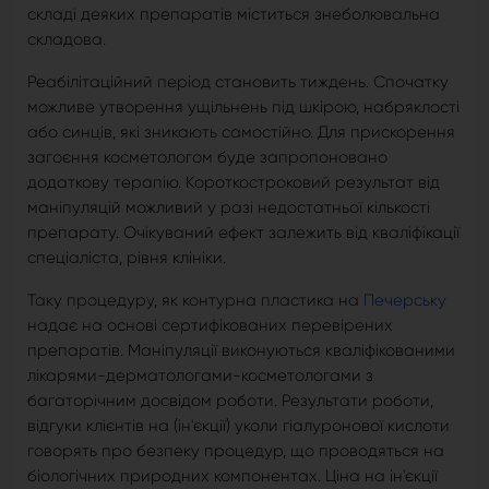
складі деяких препаратів міститься знеболювальна
складова.
Реабілітаційний період становить тиждень. Спочатку
можливе утворення ущільнень під шкірою, набряклості
або синців, які зникають самостійно. Для прискорення
загоєння косметологом буде запропоновано
додаткову терапію. Короткостроковий результат від
маніпуляцій можливий у разі недостатньої кількості
препарату. Очікуваний ефект залежить від кваліфікації
спеціаліста, рівня клініки.
Таку процедуру, як контурна пластика на
Печерську
надає на основі сертифікованих перевірених
препаратів. Маніпуляції виконуються кваліфікованими
лікарями-дерматологами-косметологами з
багаторічним досвідом роботи. Результати роботи,
відгуки клієнтів на (ін'єкції) уколи гіалуронової кислоти
говорять про безпеку процедур, що проводяться на
біологічних природних компонентах. Ціна на ін'єкції