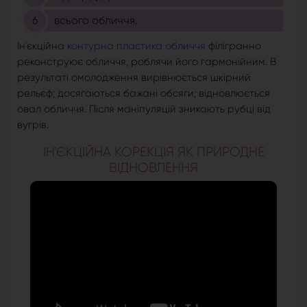
всього обличчя.
Ін'єкційна
контурна пластика обличчя
філігранно
реконструює обличчя, роблячи його гармонійним. В
результаті омолодження вирівнюється шкірний
рельєф; досягаються бажані обсяги; відновлюється
овал обличчя. Після маніпуляцій зникають рубці від
вугрів.
ІН'ЄКЦІЙНА КОРЕКЦІЯ ЯК ПРИРОДНЕ
ВІДНОВЛЕННЯ