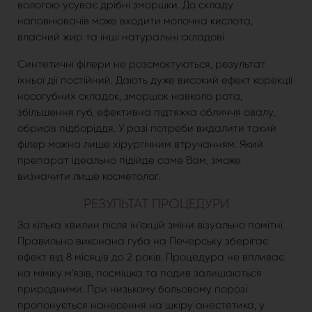
вологою усуває дрібні зморшки. До складу
наповнювачів може входити молочна кислота,
власний жир та інші натуральні складові.
Синтетичні філери не розсмоктуються, результат
їхньої дії постійний. Дають дуже високий ефект корекції
носогубних складок, зморшок навколо рота,
збільшення губ, ефективна підтяжка обличчя овалу,
обрисів підборіддя. У разі потреби видалити такий
філер можна лише хірургічним втручанням. Який
препарат ідеально підійде саме Вам, зможе
визначити лише косметолог.
РЕЗУЛЬТАТ ПРОЦЕДУРИ
За кілька хвилин після ін'єкцій зміни візуально помітні.
Правильно виконана губа на Печерську зберігає
ефект від 8 місяців до 2 років. Процедура не впливає
на міміку м'язів, посмішка та подив залишаються
природними. При низькому больовому порозі
пропонується нанесення на шкіру анестетика, у