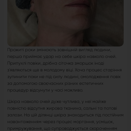
Прожиті роки змінюють зовнішній вигляд людини,
перша приймає удар на себе шкіра навколо очей.
Припухлі повіки, дрібна сіточка зморшок іноді
з'являються ще в молодому віці. Хоча процес старіння
зупинити поки не під силу людині, омолодження повік
за допомогою своєчасних різних естетичних
процедур відсунути у часі можливо.
Шкіра навколо очей дуже чутлива, у неї майже
повністю відсутня жирова тканина, сальні та потові
залози. На цій ділянці шкіра знаходиться під постійним
навантаженням через процес моргання, усмішок,
примружування, що супроводжується скороченням