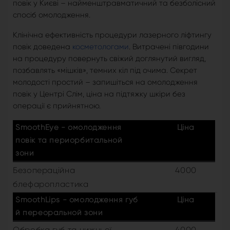
повік у Києві – найменштравматичний та безболісний
спосіб омолодження.
Клінічна ефективність процедури лазерного ліфтингу
повік доведена
косметологами
. Витрачені півгодини
на процедуру повернуть свіжий доглянутий вигляд,
позбавлять «мішків», темних кіл під очима. Секрет
молодості простий – запишіться на омолодження
повік у Центрі Слім, ціна на підтяжку шкіри без
операції є прийнятною.
SmoothEye - омолодження
Ціна
повік та периорбитальной
зони
Безопераційна
4000
блефаропластика
SmoothLips - омолодження губ
Ціна
й переоральной зони
Обробка губ та нижньої
4000