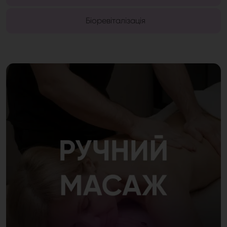
Біоревіталізація