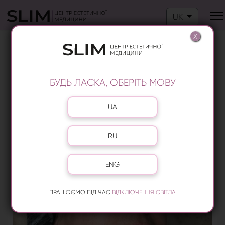
Оберіть свою м
UK
X
ЛАЗЕРНИЙ ЛІФТИНГ ПОВІК
БУДЬ ЛАСКА, ОБЕРІТЬ МОВУ
Оберіть свою мову
UA
RU
ENG
ПРАЦЮЄМО ПІД ЧАС
ВІДКЛЮЧЕННЯ СВІТЛА