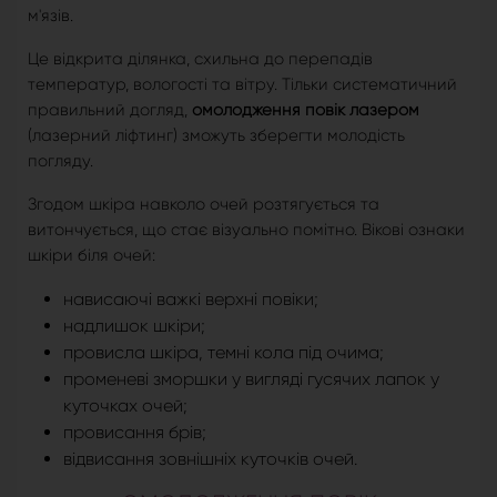
м'язів.
Це відкрита ділянка, схильна до перепадів
температур, вологості та вітру. Тільки систематичний
правильний догляд,
омолодження повік лазером
(лазерний ліфтинг) зможуть зберегти молодість
погляду.
Згодом шкіра навколо очей розтягується та
витончується, що стає візуально помітно. Вікові ознаки
шкіри біля очей:
нависаючі важкі верхні повіки;
надлишок шкіри;
провисла шкіра, темні кола під очима;
променеві зморшки у вигляді гусячих лапок у
куточках очей;
провисання брів;
відвисання зовнішніх куточків очей.