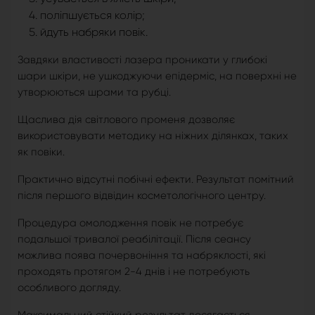
поліпшується колір;
йдуть набряки повік.
Завдяки властивості лазера проникати у глибокі
шари шкіри, не ушкоджуючи епідерміс, на поверхні не
утворюються шрами та рубці.
Щаслива дія світлового променя дозволяє
використовувати методику на ніжних ділянках, таких
як повіки.
Практично відсутні побічні ефекти. Результат помітний
після першого відвідин косметологічного центру.
Процедура омолодження повік не потребує
подальшої тривалої реабілітації. Після сеансу
можлива поява почервоніння та набряклості, які
проходять протягом 2-4 днів і не потребують
особливого догляду.