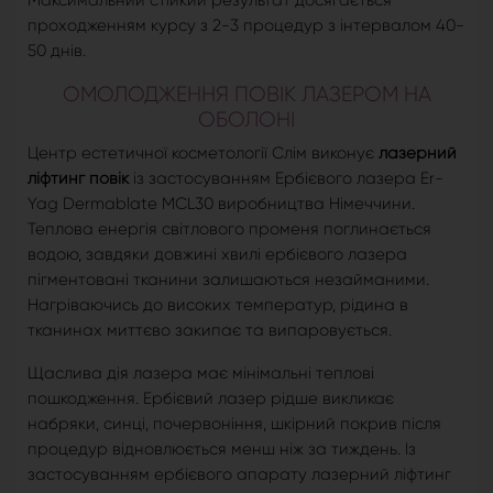
Максимальний стійкий результат досягається
проходженням курсу з 2-3 процедур з інтервалом 40-
50 днів.
ОМОЛОДЖЕННЯ ПОВІК ЛАЗЕРОМ НА
ОБОЛОНІ
Центр естетичної косметології Слім виконує
лазерний
ліфтинг повік
із застосуванням Ербієвого лазера Er-
Yag Dermablate MCL30 виробництва Німеччини.
Теплова енергія світлового променя поглинається
водою, завдяки довжині хвилі ербієвого лазера
пігментовані тканини залишаються незайманими.
Нагріваючись до високих температур, рідина в
тканинах миттєво закипає та випаровується.
Щаслива дія лазера має мінімальні теплові
пошкодження. Ербієвий лазер рідше викликає
набряки, синці, почервоніння, шкірний покрив після
процедур відновлюється менш ніж за тиждень. Із
застосуванням ербієвого апарату лазерний ліфтинг