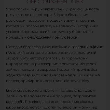
ОМОЛОДЖЕННЯ ПОВІК
Якщо топити шкіру навколо очей у кремах, це дасть
результат до певної пори. Згідно з біологічним
розкладом незворотні процеси візьмуть гору, ніякі
косметичні засоби впливу не вплинуть. Зі старінням
успішно бореться новий напрямок у боротьбі за
молодість -
омолодження повік лазером
.
Методом безопераційної підтяжки є
лазерний ліфтинг
повік
, який став гідною альтернативою пластичній
хірургії. Суть методу полягає у випаровуванні
мікроділянок шкіри лазерним променем, місце якої
займає молода та здорова. Лазерний промінь без
жодного розрізу та шва видаляє надлишки шкіри на
повіках, прибирає жирові грижі, підтягує шкіру.
Енергією лазерного променя нагріваються шари
дерми, активізуючи обмінні процеси, покращуючи
кровообіг. Для відновлення пошкоджених ділянок
шкіри виробляється колаген та еластин – білки, від