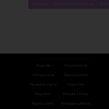
Головна
Косметологія обличчя
Звол
Ліцензія
Косметологія
Обладнання
Дерматологія
Правила сайту
Подологія
Наш блог
Масаж у Києві
Карта сайту
Конфіденційність