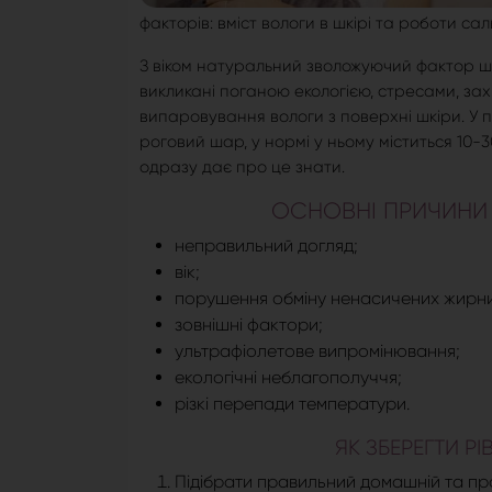
факторів: вміст вологи в шкірі та роботи сал
З віком натуральний зволожуючий фактор ш
викликані поганою екологією, стресами, з
випаровування вологи з поверхні шкіри. У 
роговий шар, у нормі у ньому міститься 10
одразу дає про це знати.
ОСНОВНІ ПРИЧИНИ 
неправильний догляд;
вік;
порушення обміну ненасичених жирних
зовнішні фактори;
ультрафіолетове випромінювання;
екологічні неблагополуччя;
різкі перепади температури.
ЯК ЗБЕРЕГТИ Р
Підібрати правильний домашній та пр