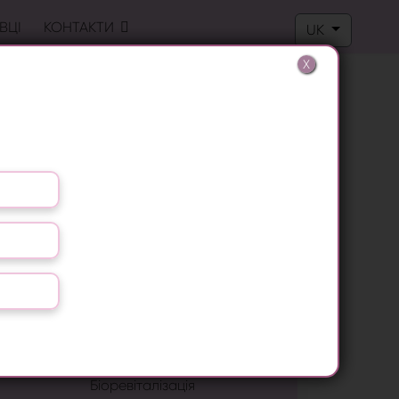
Оберіть свою м
ВЦІ
КОНТАКТИ
UK
X
Лазерна епіляція
Лікування грибка нігтів
Видалення бородавок
LPG масаж
RF ліфтинг
Антицелюлітний масаж
Біоревіталізація