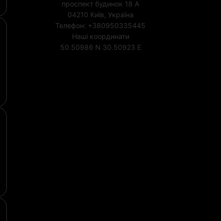
проспект будинок 18 А
04210
Київ, Україна
Телефон:
+380950335445
Наші координати
50.50986 N
30.50923 E
Ліцензія МОЗ України №
1852