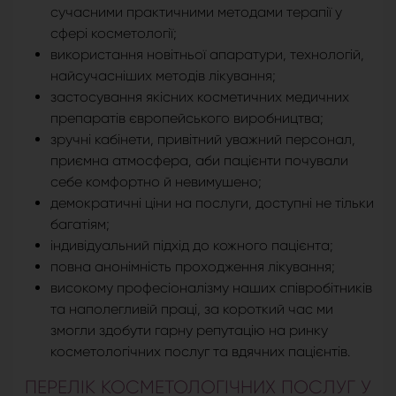
сучасними практичними методами терапії у
сфері косметології;
використання новітньої апаратури, технологій,
найсучасніших методів лікування;
застосування якісних косметичних медичних
препаратів європейського виробництва;
зручні кабінети, привітний уважний персонал,
приємна атмосфера, аби пацієнти почували
себе комфортно й невимушено;
демократичні ціни на послуги, доступні не тільки
багатіям;
індивідуальний підхід до кожного пацієнта;
повна анонімність проходження лікування;
високому професіоналізму наших співробітників
та наполегливій праці, за короткий час ми
змогли здобути гарну репутацію на ринку
косметологічних послуг та вдячних пацієнтів.
ПЕРЕЛІК КОСМЕТОЛОГІЧНИХ ПОСЛУГ У