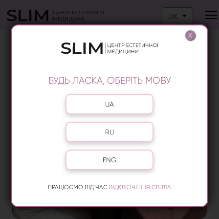
Оберіть свою м
UK
X
КОСМЕТОЛОГІЯ ОБЛИЧЧЯ
БУДЬ ЛАСКА, ОБЕРІТЬ МОВУ
Оберіть свою мову
UA
RU
ENG
ПРАЦЮЄМО ПІД ЧАС
ВІДКЛЮЧЕННЯ СВІТЛА