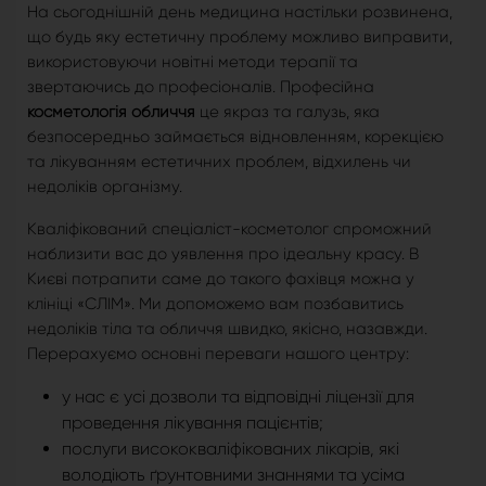
На сьогоднішній день медицина настільки розвинена,
що будь яку естетичну проблему можливо виправити,
використовуючи новітні методи терапії та
звертаючись до професіоналів. Професійна
косметологія обличчя
це якраз та галузь, яка
безпосередньо займається відновленням, корекцією
та лікуванням естетичних проблем, відхилень чи
недоліків організму.
Кваліфікований спеціаліст-косметолог спроможний
наблизити вас до уявлення про ідеальну красу. В
Києві потрапити саме до такого фахівця можна у
клініці «СЛІМ». Ми допоможемо вам позбавитись
недоліків тіла та обличчя швидко, якісно, назавжди.
Перерахуємо основні переваги нашого центру:
у нас є усі дозволи та відповідні ліцензії для
проведення лікування пацієнтів;
послуги висококваліфікованих лікарів, які
володіють ґрунтовними знаннями та усіма