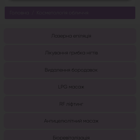
Головна
Косметологія обличчя
Лазерна епіляція
Лікування грибка нігтів
Видалення бородавок
LPG масаж
RF ліфтинг
Антицелюлітний масаж
Біоревіталізація