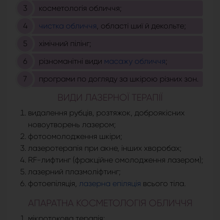
косметологія обличчя;
чистка обличчя
, області шиї й декольте;
хімічний пілінг;
різноманітні види
масажу обличчя
;
програми по догляду за шкірою різних зон.
ВИДИ ЛАЗЕРНОЇ ТЕРАПІЇ
видалення рубців, розтяжок, доброякісних
новоутворень лазером;
фотоомолодження шкіри;
лазеротерапія при акне, інших хворобах;
RF-лифтинг (фракційне омолодження лазером);
лазерний плазмоліфтинг;
фотоепіляція,
лазерна епіляція
всього тіла.
АПАРАТНА КОСМЕТОЛОГІЯ ОБЛИЧЧЯ
мікротокова терапія;