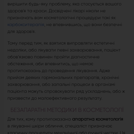
вирішити будь-яку проблему, яка стосується вашого
здоров'я та краси. Досвідчені лікарі ніколи не
призначать вам косметологічні процедури такі як
карбокситерапія
, не впевнившись, що вони безпечні
для здоров'я.
Тому перед тим, як взятися виправляти естетичні
недоліки, або лікувати певні захворювання, пацієнт
обов’язково повинен пройти діагностичне
обстеження, аби впевнитись, що немає
протипоказань до проведення лікування. Адже
прийом деяких гормональних препаратів, хронічні
захворювання, або запальні процеси в організмі
пацієнта можуть спровокувати ряд ускладнень, або ж
призвести до малоефективного результату.
БЕЗАПАРАТНІ МЕТОДИКИ В КОСМЕТОЛОГІЇ
Для тих, кому протипоказана
апаратна косметологія
в лікуванні шкіри обличчя, спеціаліст призначає
класичну процедуру механічної або ручної чистки. Ця