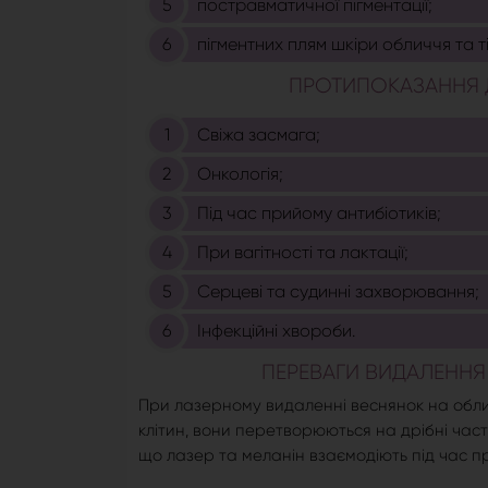
постравматичної пігментації;
пігментних плям шкіри обличчя та т
ПРОТИПОКАЗАННЯ 
Свіжа засмага;
Онкологія;
Під час прийому антибіотиків;
При вагітності та лактації;
Серцеві та судинні захворювання;
Інфекційні хвороби.
ПЕРЕВАГИ ВИДАЛЕННЯ
При лазерному видаленні веснянок на облич
клітин, вони перетворюються на дрібні час
що лазер та меланін взаємодіють під час п