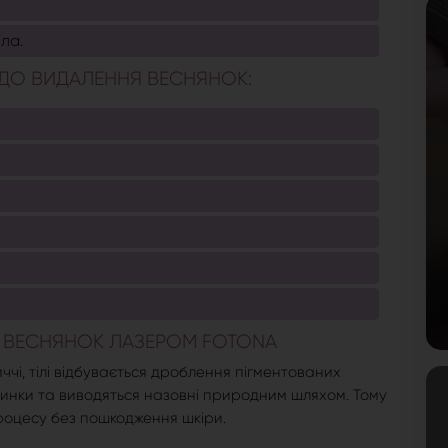
іла.
ДО ВИДАЛЕННЯ ВЕСНЯНОК:
 ВЕСНЯНОК ЛАЗЕРОМ FOTONA
чі, тілі відбувається дроблення пігментованих
тинки та виводяться назовні природним шляхом. Тому
роцесу без пошкодження шкіри.