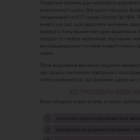
Лазерний промінь дає можливість виробляти
еластичності шкіри. Для цього процесу фахі
Неодимовий та КТП лазер Fotona QX MAX. Лі
енергії на см2, щоб видалити веснянки, дивл
лазера є популярним методом видалення піг
складні та глибокі меланінові скупчення, м
високошвидкісним потокам енергії можна п
шкіри.
Після видалення веснянок пацієнти комфор
час сеансу системою повітряного охолодже
стійко оновлюється. Що важливо, шкіра не с
ХІД ПРОЦЕДУРИ ВИДАЛЕН
Вона об'єднує кілька етапів, а сеанс займає
спочатку шкіра обробляється звол
вибирається довжина променя з йо