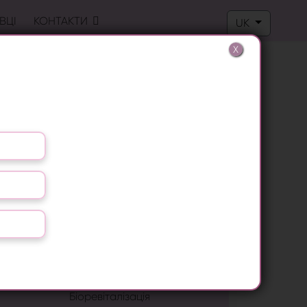
Оберіть свою м
ВЦІ
КОНТАКТИ
UK
X
Лазерна епіляція
Лікування грибка нігтів
Видалення бородавок
LPG масаж
RF ліфтинг
Антицелюлітний масаж
Біоревіталізація