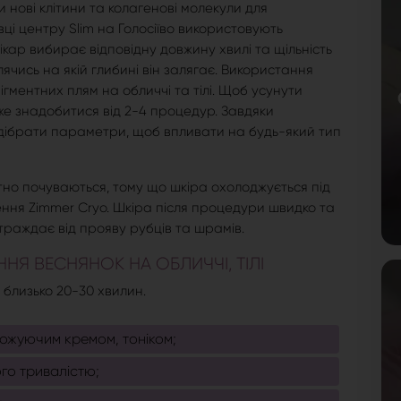
 нові клітини та колагенові молекули для
вці центру Slim на Голосіїво використовують
кар вибирає відповідну довжину хвилі та щільність
ячись на якій глибині він залягає. Використання
ментних плям на обличчі та тілі. Щоб усунути
оже знадобитися від 2-4 процедур. Завдяки
ідібрати параметри, щоб впливати на будь-який тип
тно почуваються, тому що шкіра охолоджується під
ння Zimmer Cryo. Шкіра після процедури швидко та
траждає від прояву рубців та шрамів.
НЯ ВЕСНЯНОК НА ОБЛИЧЧІ, ТІЛІ
 близько 20-30 хвилин.
ожуючим кремом, тоніком;
го тривалістю;