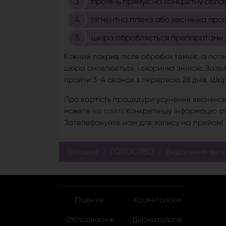
промінь прямує на конкретну облас
пігментна пляма або веснянка прог
шкіра обробляється препаратами 
Кожний покрив після обробки темніє, а поті
шкіра оновлюється, і скоринка зникає. Зазв
пройти 3-4 сеанси з перервою 28 днів. Шкі
Про вартість процедури усунення веснянок н
можете
на сайті
. Конкретнішу інформацію о
Зателефонуйте нам для запису на прийом!
Головна
ГОЛОСІЇВО
Видалення вес
Ліцензія
Косметологія
Обладнання
Дерматологія