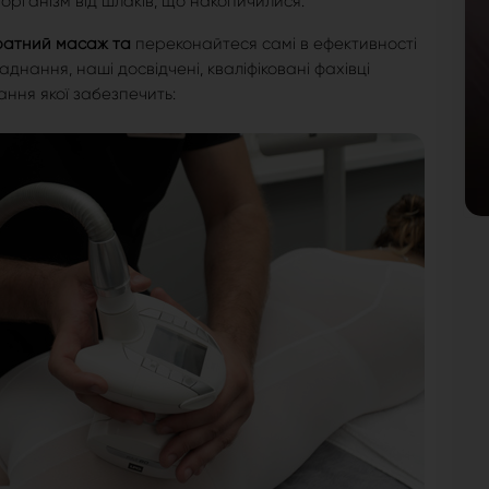
організм від шлаків, що накопичилися.
атний масаж та
переконайтеся самі в ефективності
нання, наші досвідчені, кваліфіковані фахівці
ання якої забезпечить: