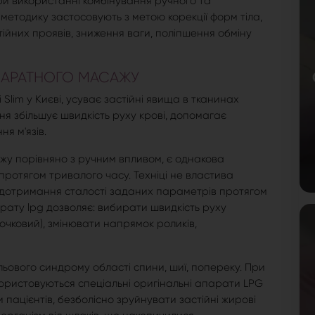
и використанні комбінування ручного та
етодику застосовують з метою корекції форм тіла,
ійних проявів, зниження ваги, поліпшення обміну
ПАРАТНОГО МАСАЖУ
lim у Києві, усуває застійні явища в тканинах
ння збільшує швидкість руху крові, допомагає
я м'язів.
 порівняно з ручним впливом, є однакова
протягом тривалого часу. Техніці не властива
 дотримання сталості заданих параметрів протягом
ату lpg дозволяє: вибирати швидкість руху
точковий), змінювати напрямок роликів,
ового синдрому області спини, шиї, попереку. При
ристовуються спеціальні оригінальні апарати LPG
и пацієнтів, безболісно зруйнувати застійні жирові