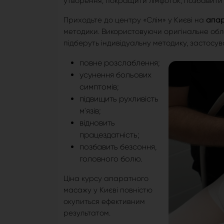
утворення, покращити лімфоток, позбавити 
Приходьте до центру «Слім» у Києві на
апар
методики. Використовуючи оригінальне облад
підберуть індивідуальну методику, застосув
повне розслаблення;
усунення больових
симптомів;
підвищить рухливість
м'язів;
відновить
працездатність;
позбавить безсоння,
головного болю.
Ціна курсу апаратного
масажу у Києві повністю
окупиться ефективним
результатом.