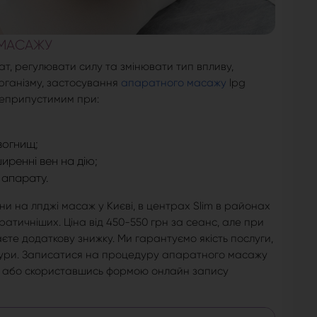
МАСАЖУ
т, регулювати силу та змінювати тип впливу,
рганізму, застосування
апаратного масажу
lpg
неприпустимим при:
вогнищ;
иренні вен на дію;
апарату.
ни на лпджі масаж у Києві, в центрах Slim в районах
ратичніших. Ціна від 450-550 грн за сеанс, але при
те додаткову знижку. Ми гарантуємо якість послуги,
дури. Записатися на процедуру апаратного масажу
в або скориставшись формою онлайн запису