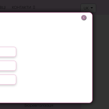
Оберіть свою м
ВЦІ
КОНТАКТИ
UK
X
Лазерна епіляція
Лікування грибка нігтів
Видалення бородавок
LPG масаж
RF ліфтинг
Антицелюлітний масаж
Біоревіталізація