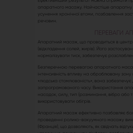
Ефективніший результат можна отримати пр
апаратного масажу. Найчастіше апаратну м
усунення хронічної втоми, позбавлення заст
речовин.
ПЕРЕВАГИ А
Апаратний масаж, що проводиться в центрі S
(відкладення солей, жирів). Його застосува
нормалізувати тиск, забезпечує розслабленн
Безперечною перевагою апаратного масажу
інтенсивність впливу на оброблювану зону 
«людська стомлюваність», вона забезпечує
запрограмованого часу. Використання апар
насадок, силу, тип (розминання, вібро або 
використовувати обігрів.
Апаратний масаж ефективно позбавляє боль
проведенні ролико-вакуумного масажу вико
(Франція), що дозволяють, як свідчать відгук