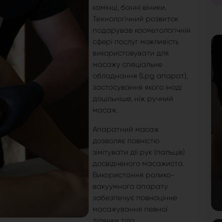
камінці, банні віники.
Технологічний розвиток
подарував косметологічній
сфері послуг можливість
використовувати для
масажу спеціальне
обладнання (Lpg апарат),
застосування якого іноді
доцільніше, ніж ручний
масаж.
Апаратний масаж
дозволяє повністю
зімітувати дії рук (пальців)
досвідченого масажиста.
Використання ролико-
вакуумного апарату
забезпечує повноцінне
масажування певної
ділянки тіла.