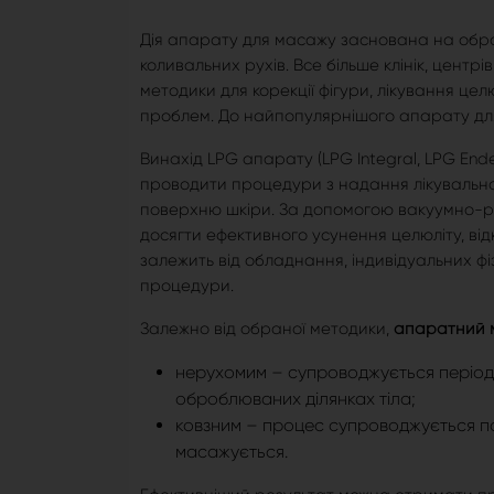
Дія апарату для масажу заснована на обро
коливальних рухів. Все більше клінік, центр
методики для корекції фігури, лікування цел
проблем. До найпопулярнішого апарату для
Винахід LPG апарату (LPG Integral, LPG End
проводити процедури з надання лікувальн
поверхню шкіри. За допомогою вакуумно-р
досягти ефективного усунення целюліту, від
залежить від обладнання, індивідуальних фі
процедури.
Залежно від обраної методики,
апаратний 
нерухомим – супроводжується періо
оброблюваних ділянках тіла;
ковзним – процес супроводжується п
масажується.