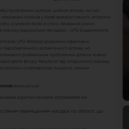
бці проблемних ділянок, шляхом впливу на них
ів, масажних салонів у Києві використовують апаратні
юліту, усунення болю в спині, лікування різних
 масажу відноситься методика - LPG Ендермологія.
ermolab, LPG Alliance) дозволило ефективно
о-терапевтичного, косметичного впливу на
оликового розминання проблемних ділянок можна
коригувати фігуру. Результат від апаратного масажу
зіологічних особливостей пацієнта, техніки
масаж
виконується:
дичними короткочасними затримками на
остійним переміщенням насадок по області, що