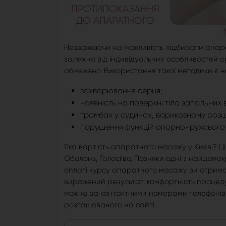
ПРОТИПОКАЗАННЯ
ДО АПАРАТНОГО
Незважаючи на можливість підбирати апара
залежно від індивідуальних особливостей о
обмежено. Використання такої методики є 
захворювання серця;
наявність на поверхні тіла запальних 
тромбах у судинах, варикозному розш
порушення функцій опорно-рухового 
Яка вартість апаратного масажу у Києві? Ці
Оболонь, Голосіїво, Позняки одні з найдемок
оплаті курсу апаратного масажу ви отримає
виражений результат, комфортність проце
можна за контактними номерами телефоні
розташованого на сайті.