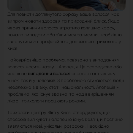
Для повноти доглянутого образу ваше волосся має
випромінювати здоров'я та природний блиск. Якщо
через причини волосся втратило колишню красу,
почало випадати або з'явилися залисини, необхідно
звернутися за професійною допомогою трихолога у
Києві.
Найсерйозніша проблема, пов'язана з випаданням
волосся носить назву - Алопеція. Це осередкове або
часткове
випадання волосся
спостерігається як у
жінок, так й у чоловіків. З проблемою стикаються люди
незалежно від віку, статі, національності. Алопеція -
проблема, яка існує здавна, та над її вирішенням
лікарі-трихологи працюють роками.
Трихологи центру Slim у Києві стверджують, що
способів вилікувати алопецію існує безліч, й постійно
з'являються нові, унікальні розробки. Необхідно