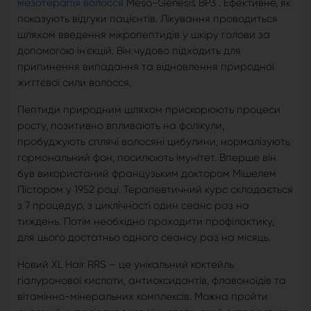
мезотерапія волосся
Meso-Genesis BP3 . Ефективне, як
показують відгуки пацієнтів. Лікування проводиться
шляхом введення мікропептидів у шкіру голови за
допомогою ін'єкцій. Він чудово підходить для
припинення випадання та відновлення природної
життєвої сили волосся.
Пептиди природним шляхом прискорюють процеси
росту, позитивно впливають на фолікули,
пробуджують сплячі волосяні цибулини, нормалізують
гормональний фон, посилюють імунітет. Вперше він
був використаний французьким доктором Мішелем
Пістором у 1952 році. Терапевтичний курс складається
з 7 процедур, з циклічності один сеанс раз на
тиждень. Потім необхідно проходити профілактику,
для цього достатньо одного сеансу раз на місяць.
Новий XL Hair RRS – це унікальний коктейль
гіалуронової кислоти, антиоксидантів, флавоноїдів та
вітамінно-мінеральних комплексів. Можна пройти