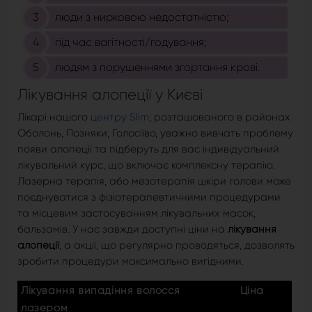
люди з нирковою недостатністю;
під час вагітності/годування;
людям з порушеннями згортання крові.
Лікування алопеції у Києві
Лікарі нашого
центру Slim
, розташованого в районах
Оболонь, Позняки, Голосіїво, уважно вивчать проблему
появи алопеції та підберуть для вас індивідуальний
лікувальний курс, що включає комплексну терапію.
Лазерна терапія, або мезотерапія шкіри голови може
поєднуватися з фізіотерапевтичними процедурами
та місцевим застосуванням лікувальних масок,
бальзамів. У нас завжди доступні ціни на
лікування
алопеції
, а акції, що регулярно проводяться, дозволять
зробити процедури максимально вигідними.
Лікування випадіння волосся
Ціна
лазером