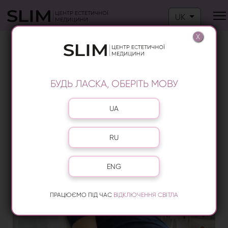
Оберіть свою м
UK
X
ЛІКУВАННЯ АЛОПЕЦІЇ У КИЄВІ
БУДЬ ЛАСКА, ОБЕРІТЬ МОВУ
Оберіть свою мову
UA
RU
ENG
ПРАЦЮЄМО ПІД ЧАС
ВІДКЛЮЧЕННЯ СВІТЛА