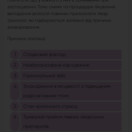
пам'ятати, що у кожного з них є обмеження при
застосуванні. Тому схеми та процедури лікування
випадання волосся повинен призначати лікар
трихолог, які підбираються залежно від причини
захворювання.
Причини алопеції:
Спадковий фактор;
Незбалансоване харчування;
Гормональний збій;
Знаходження в місцевості з підвищеним
радіоактивним тлом;
Стан хронічного стресу;
Тривалий прийом певних лікарських
препаратів.