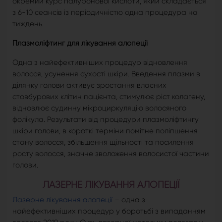
окремий курс гіалуронової кислоти, який складається
з 6-10 сеансів із періодичністю одна процедура на
тиждень.
Плазмоліфтинг для лікування алопеції
Одна з найефективніших процедур відновлення
волосся, усунення сухості шкіри. Введення плазми в
ділянку голови активує зростання власних
стовбурових клітин пацієнта, стимулює ріст колагену,
відновлює судинну мікроциркуляцію волосяного
фолікула. Результати від процедури плазмоліфтингу
шкіри голови, в короткі терміни помітне поліпшення
стану волосся, збільшення щільності та посилення
росту волосся, значне зволоження волосистої частини
голови.
ЛАЗЕРНЕ ЛІКУВАННЯ АЛОПЕЦІЇ
Лазерне лікування алопеції
– одна з
найефективніших процедур у боротьбі з випаданням