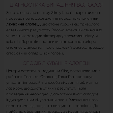
ДІАГНОСТИКА ВИПАДІННЯ ВОЛОССЯ
Звертаючись до центру Slim у Києві, лікар-трихолог
проведе повне дослідження перед призначенням
лікування алопеції
, що стане гарантією тривалого
естетичного результату. Висока ефективність наших
унікальних методик підтверджує позитивні відгуки
клієнтів. Перш ніж поставити діагноз, лікар збере
анамнез, дізнається про спадковий фактор, проведе
апаратний огляд шкіри голови.
СПОСІБ ЛІКУВАННЯ АЛОПЕЦІЇ
Центри естетичної медицини Slim, розташований в
районах Позняки, Оболонь, Голосіїво, пропонує
унікальні інноваційні способи лікування облисіння
лазером, що дають стійкий результат. Після
проведення необхідної діагностики лікар складає
індивідуальний лікувальний план. Виконання його
вимагатиме від пацієнта дисципліни, терпіння. До
найбільш ефективних процедур лікування алопеції