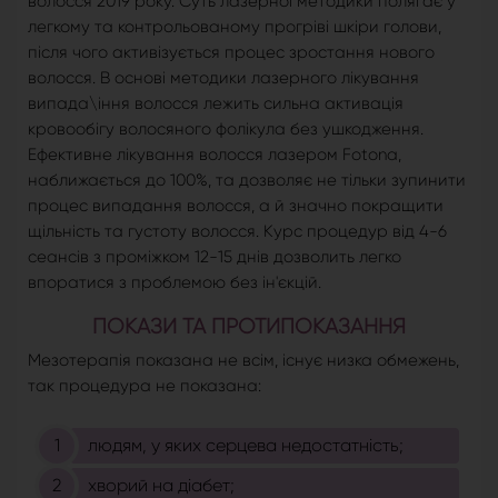
волосся 2019 року. Суть лазерної методики полягає у
легкому та контрольованому прогріві шкіри голови,
після чого активізується процес зростання нового
волосся. В основі методики лазерного лікування
випада\іння волосся лежить сильна активація
кровообігу волосяного фолікула без ушкодження.
Ефективне лікування волосся лазером Fotona,
наближається до 100%, та дозволяє не тільки зупинити
процес випадання волосся, а й значно покращити
щільність та густоту волосся. Курс процедур від 4-6
сеансів з проміжком 12-15 днів дозволить легко
впоратися з проблемою без ін'єкцій.
ПОКАЗИ ТА ПРОТИПОКАЗАННЯ
Мезотерапія показана не всім, існує низка обмежень,
так процедура не показана:
людям, у яких серцева недостатність;
хворий на діабет;