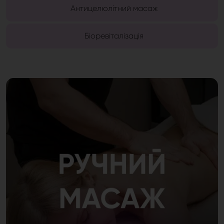
Антицелюлітний масаж
Біоревіталізація