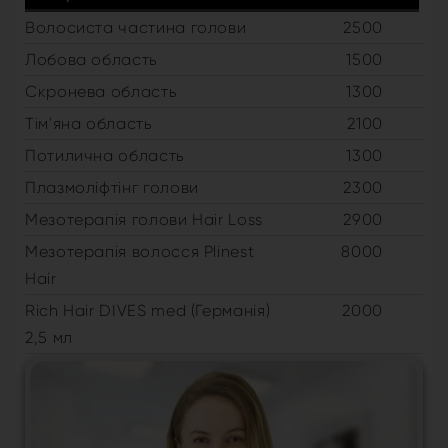
Волосиста частина голови
2500
Лобова область
1500
Скронева область
1300
Тім'яна область
2100
Потилична область
1300
Плазмоліфтінг голови
2300
Мезотерапія голови Hair Loss
2900
Мезотерапія волосся Plinest
8000
Hair
Rich Hair DIVES med (Германія)
2000
2,5 мл