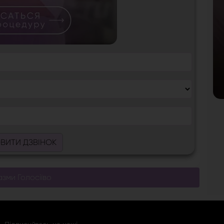
ВИТИ ДЗВІНОК
зми Голосіїво