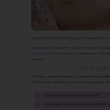
щелепи обличчя стають ще чіткішими та яс
Але варто зауважити, що естетичне поруш
дерматолог
після повного анамнезу розповіс
усунути.
ЧОМУ З'ЯВ
Причину захворювання та визначення ефекти
встановити фахівець із великим досвідом. 
коли протікають хвороби ШКТ;
порушено гормональний баланс, ос