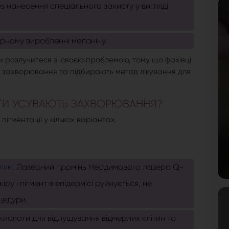
з нанесення спеціального захисту у вигляді
рному виробленні меланіну.
и розлучитеся зі своєю проблемою, тому що фахівці
у захворювання та підбирають метод лікування для
ОГИ УСУВАЮТЬ ЗАХВОРЮВАННЯ?
гментації у кількох варіантах.
лям
. Лазерний промінь Неодимового лазера Q-
ру і пігмент в епідермісі руйнується, не
цедури.
 кислоти для відлущування відмерлих клітин та