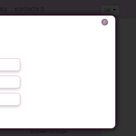
Оберіть свою м
ВЦІ
КОНТАКТИ
UK
X
Лазерна епіляція
Лікування грибка нігтів
Видалення бородавок
LPG масаж
RF ліфтинг
Антицелюлітний масаж
Біоревіталізація