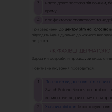
надто довга засмага під сонцем, бе
крему;
при факторах спадковості та надмі
При зверненні до
центру Slim на Голосіїво
в
підходять індивідуально до кожного випадк
пацієнта.
ЯК ФАХІВЦІ-ДЕРМАТОЛ
Зараз ми розробили процедури видалення пі
Позитивне лікування проводиться:
Лазерним видаленням пігментних п
Switch Fotona безпечно нагріває шкі
залишаючи жодних плям після про
Хімічним пілінгом
. Із застосуванням