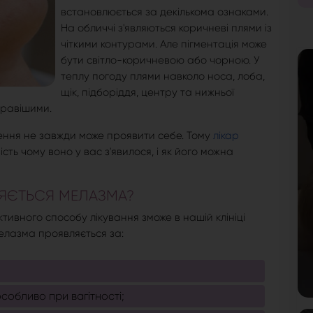
встановлюється за декількома ознаками.
На обличчі з'являються коричневі плями із
чіткими контурами. Але пігментація може
бути світло-коричневою або чорною. У
теплу погоду плями навколо носа, лоба,
щік, підборіддя, центру та нижньої
кравішими.
ення не завжди може проявити себе. Тому
лікар
ть чому воно у вас з'явилося, і як його можна
ЛЯЄТЬСЯ МЕЛАЗМА?
вного способу лікування зможе в нашій клініці
Мелазма проявляється за:
обливо при вагітності;