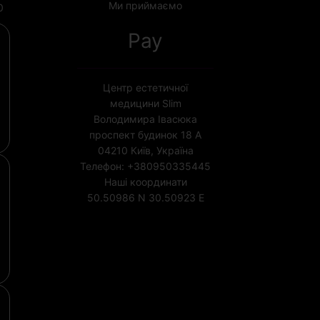
Ми приймаємо
0
Pay
Центр естетичної
медицини Slim
Володимира Івасюка
проспект будинок 18 А
04210
Київ, Україна
Телефон:
+380950335445
Наші координати
50.50986 N
30.50923 E
Ліцензія МОЗ України №
1852