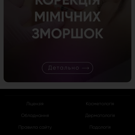
Ліцензія
Косметологія
Обладнання
Дерматологія
Правила сайту
Подологія