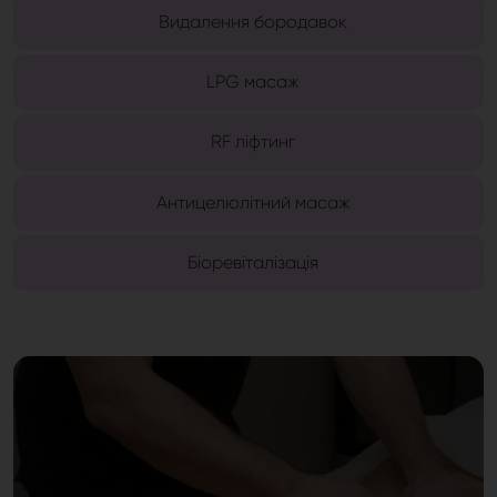
Видалення бородавок
LPG масаж
RF ліфтинг
Антицелюлітний масаж
Біоревіталізація