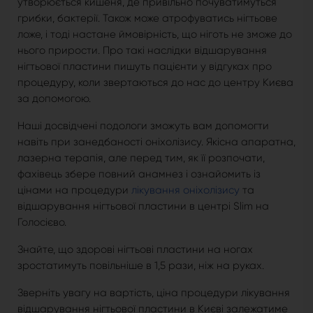
утворюється кишеня, де привільно почуватимуться
грибки, бактерії. Також може атрофуватись нігтьове
ложе, і тоді настане ймовірність, що ніготь не зможе до
нього прирости. Про такі наслідки відшарування
нігтьової пластини пишуть пацієнти у відгуках про
процедуру, коли звертаються до нас до центру Києва
за допомогою.
Наші досвідчені подологи зможуть вам допомогти
навіть при занедбаності оніхолізису. Якісна апаратна,
лазерна терапія, але перед тим, як її розпочати,
фахівець збере повний анамнез і ознайомить із
цінами на процедури
лікування оніхолізису
та
відшарування нігтьової пластини в центрі Slim на
Голосієво.
Знайте, що здорові нігтьові пластини на ногах
зростатимуть повільніше в 1,5 рази, ніж на руках.
Зверніть увагу на вартість, ціна процедури лікування
відшарування нігтьової пластини в Києві залежатиме