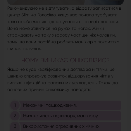
Рекомендуємо не відтягувати, а відразу записатися в
центр Slim на Голосіїво, якщо вас почала турбувати
така проблема, як відшарування нігтьової пластини.
Вона може з'явитися на руках та ногах. Жінки
страждають на таку хворобу частіше, ніж чоловіки,
тому що вони постійно роблять манікюр з покриттям
шилак, гель-лак.
ЧОМУ ВИНИКАЄ ОНІХОЛІЗИС?
Якщо не буде кваліфікований догляд за нігтями, це
швидко спровокує розвиток відшарування нігтів у
вигляді інфекційно-запальних ускладнень. Також, до
основних причин оніхолізису наводять:
Механічні пошкодження.
Низька якість педикюру, манікюру.
Використання агресивних хімічних