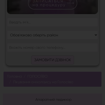
ЗАМОВИТИ ДЗВІНОК
Головна
ГОЛОСІЇВО
Лікування оніхолізису на Голосіїво
Апаратний педикюр