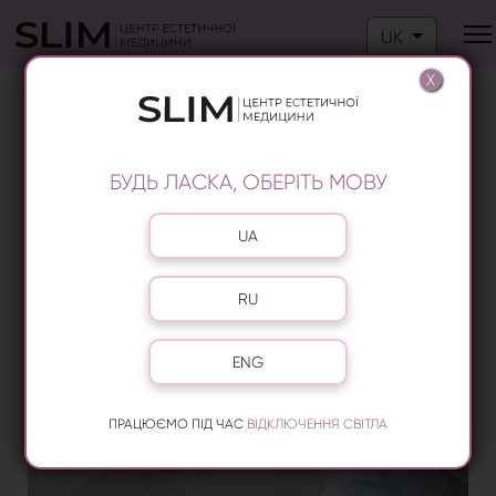
Оберіть свою м
UK
X
ЛІКУВАННЯ ВІДШАРУВАННЯ
НІГТЬОВОЇ ПЛАСТИНИ НА ГОЛОСІЇВО
БУДЬ ЛАСКА, ОБЕРІТЬ МОВУ
Оберіть свою мову
UA
RU
ENG
ПРАЦЮЄМО ПІД ЧАС
ВІДКЛЮЧЕННЯ СВІТЛА