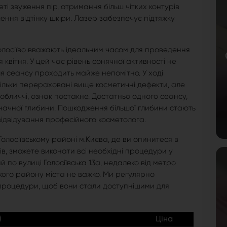
ті звуження пір, отримання більш чітких контурів
ння відтінку шкіри. Лазер забезпечує підтяжку
олосіїво вважають ідеальним часом для проведення
 квітня. У цей час рівень сонячної активності не
ля сеансу проходить майже непомітно. У ході
тільки перераховані вище косметичні дефекти, але
а обличчі, ознак постакне. Достатньо одного сеансу,
начної глибини. Пошкодження більшої глибини стають
ідвідування професійного косметолога.
олосіївському районі м.Києва, де ви опинитеся в
в, зможете виконати всі необхідні процедури у
по вулиці Голосіївська 13а, недалеко від метро
якого району міста не важко. Ми регулярно
 процедури, щоб вони стали доступнішими для
)
Ціна