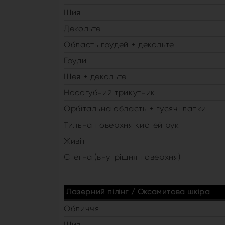
Шия
Декольте
Область грудей + декольте
Груди
Шея + декольте
Носогубний трикутник
Орбітальна область + гусячі лапки
Тильна поверхня кистей рук
Живіт
Стегна (внутрішня поверхня)
Лазерний пілінг / Оксамитова шкіра
Обличчя
Шия