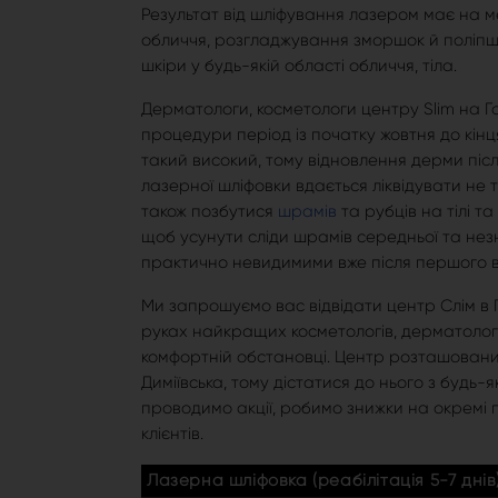
Результат від шліфування лазером має на ме
обличчя, розгладжування зморшок й поліпше
шкіри у будь-якій області обличчя, тіла.
Дерматологи, косметологи центру Slim на Г
процедури період із початку жовтня до кінця
такий високий, тому відновлення дерми піс
лазерної шліфовки вдається ліквідувати не 
також позбутися
шрамів
та рубців на тілі т
щоб усунути сліди шрамів середньої та нез
практично невидимими вже після першого в
Ми запрошуємо вас відвідати центр Слім в Г
руках найкращих косметологів, дерматологі
комфортній обстановці. Центр розташований 
Диміївська, тому дістатися до нього з будь-
проводимо акції, робимо знижки на окремі
клієнтів.
Лазерна шліфовка (реабілітація 5-7 днів