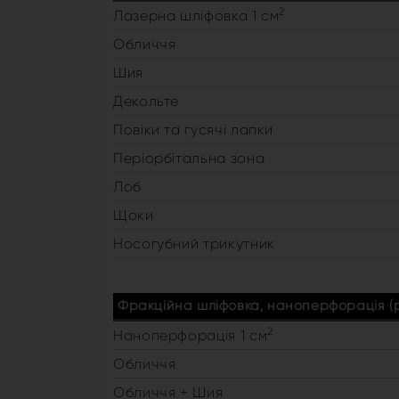
2
Лазерна шліфовка 1 см
Обличчя
Шия
Декольте
Повіки та гусячі лапки
Періорбітальна зона
Лоб
Щоки
Носогубний трикутник
Фракційна шліфовка, наноперфорація (ре
2
Наноперфорація 1 см
Обличчя
Обличчя + Шия