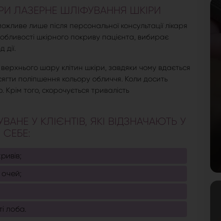
И ЛАЗЕРНЕ ШЛІФУВАННЯ ШКІРИ
ожливе лише після персональної консультації лікаря
собливості шкірного покриву пацієнта, вибирає
 дії.
верхнього шару клітин шкіри, завдяки чому вдається
сягти поліпшення кольору обличчя. Коли досить
. Крім того, скорочується тривалість
АНЕ У КЛІЄНТІВ, ЯКІ ВІДЗНАЧАЮТЬ У
СЕБЕ:
ривів;
 очей;
і лоба.