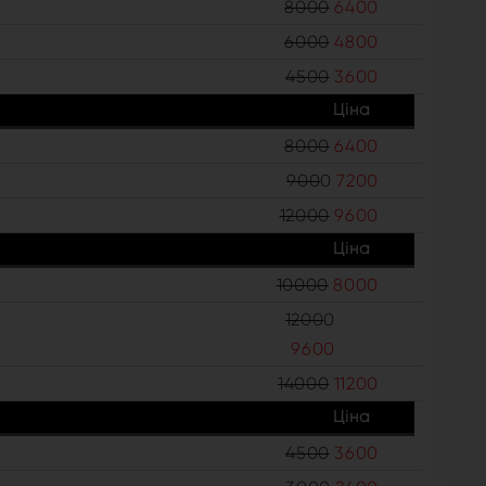
8000
6400
6000
4800
4500
3600
Ціна
8000
6400
900
0
7200
12000
9600
Ціна
10000
8000
1200
0
9600
14000
11200
Ціна
4500
3600