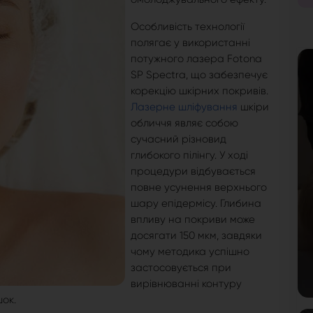
Особливість технології
полягає у використанні
потужного лазера Fotona
SP Spectra, що забезпечує
корекцію шкірних покривів.
Лазерне шліфування
шкіри
обличчя являє собою
сучасний різновид
глибокого пілінгу. У ході
процедури відбувається
повне усунення верхнього
шару епідермісу. Глибина
впливу на покриви може
досягати 150 мкм, завдяки
чому методика успішно
застосовується при
вирівнюванні контуру
шок.