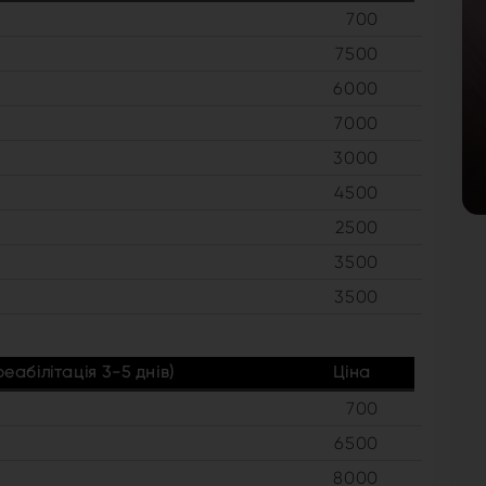
700
7500
6000
7000
3000
4500
2500
3500
3500
абілітація 3-5 днів)
Ціна
700
6500
8000