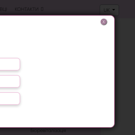
Оберіть свою м
ВЦІ
КОНТАКТИ
UK
X
Лазерна епіляція
Лікування грибка нігтів
Видалення бородавок
LPG масаж
RF ліфтинг
Антицелюлітний масаж
Біоревіталізація