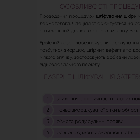
ОСОБЛИВОСТІ ПРОЦЕДУР
Проведення процедури
шліфування шкіри
м
дерматолога. Спеціаліст орієнтується на о
оптимальний для конкретного випадку метод
Ербієвий лазер забезпечує випаровування 
позбутися зморшок, шкірних дефектів та до
м'якого впливу, застосовують ербієвий лазер
відновлювального періоду.
ЛАЗЕРНЕ ШЛІФУВАННЯ ЗАТРЕБУВ
зниження еластичності шкірних пок
поява зморшкуватої сітки в області
різного роду судинні прояви;
розповсюдження зморшок в област