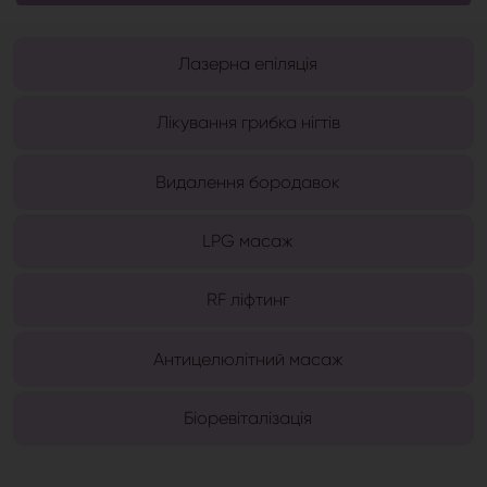
Лазерна епіляція
Лікування грибка нігтів
Видалення бородавок
LPG масаж
RF ліфтинг
Антицелюлітний масаж
Біоревіталізація