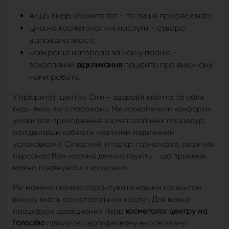
якщо лікар косметолог - то лише професіонал;
ціна на косметологічні послуги - суворо
відповідна якості;
найкраща нагорода за нашу працю -
захоплений
відкликання
пацієнта про виконану
нами роботу.
У пріоритеті центру Слім - здоров'я клієнта та облік
будь-яких його побажань. Ми забезпечили комфортні
умови для проходження косметологічних процедур,
обладнавши кабінети новітніми медичними
установками. Сучасний інтер'єр, гарна кава, уважний
персонал Вам наочно демонструють - що приємне
можна поєднувати з корисним.
Ми можемо сміливо гарантувати нашим пацієнтам
високу якість косметологічних послуг. Для кожної
процедури досвідчений лікар
косметолог центру на
Голосіїво
підбирає сертифіковану ексклюзивну