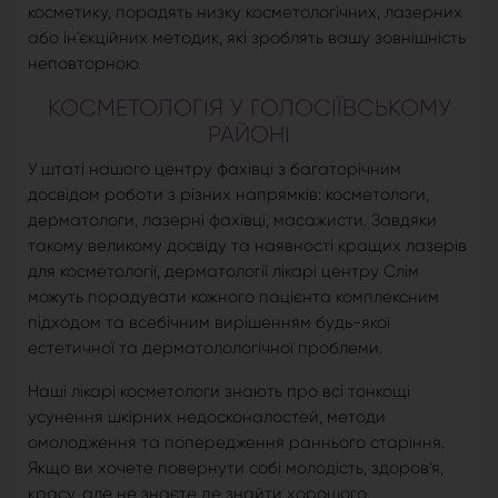
косметику, порадять низку косметологічних, лазерних
або ін'єкційних методик, які зроблять вашу зовнішність
неповторною.
КОСМЕТОЛОГІЯ У ГОЛОСІЇВСЬКОМУ
РАЙОНІ
У штаті нашого центру фахівці з багаторічним
досвідом роботи з різних напрямків: косметологи,
дерматологи, лазерні фахівці, масажисти. Завдяки
такому великому досвіду та наявності кращих лазерів
для косметології, дерматології лікарі центру Слім
можуть порадувати кожного пацієнта комплексним
підходом та всебічним вирішенням будь-якої
естетичної та дерматолологічної проблеми.
Наші лікарі косметологи знають про всі тонкощі
усунення шкірних недосконалостей, методи
омолодження та попередження раннього старіння.
Якщо ви хочете повернути собі молодість, здоров'я,
красу, але не знаєте де знайти хорошого