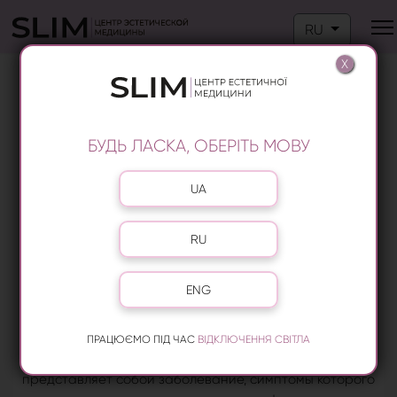
Выберите язык
RU
X
ЛЕЧЕНИЕ ГИПЕРГИДРОЗА НА
ПЕЧЕРСКЕ
БУДЬ ЛАСКА, ОБЕРІТЬ МОВУ
Выберите язык
UA
RU
ENG
ПРАЦЮЄМО ПІД ЧАС
ВІДКЛЮЧЕННЯ СВІТЛА
Гипергидроз, или избыточное потоотделение,
представляет собой заболевание, симптомы которого