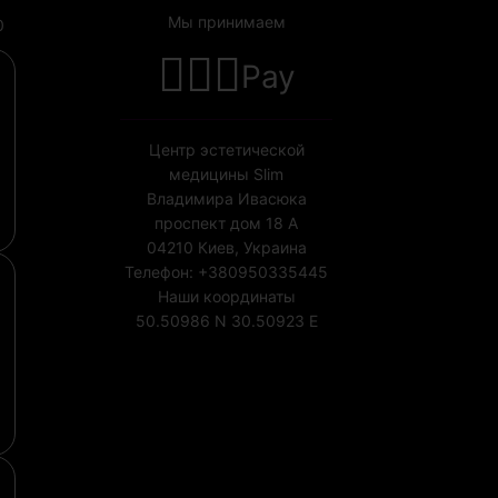
Мы принимаем
0
Pay
Центр эстетической
медицины Slim
Владимира Ивасюка
проспект дом 18 А
04210
Киев, Украина
Телефон:
+380950335445
Наши координаты
50.50986 N
30.50923 E
Лицензия МОЗ Украины
№1852