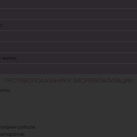
и;
 желез;
ПРОТИВОПОКАЗАНИЯ К БИОРЕВИТАЛИЗАЦИИ
раты;
оидных рубцов;
репаратов;