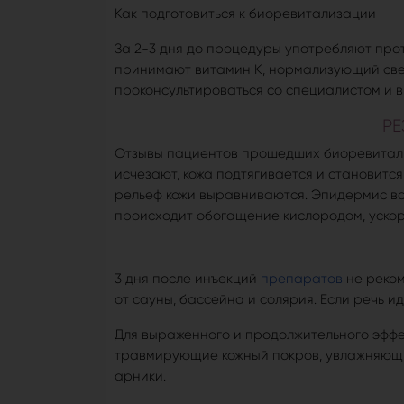
Как подготовиться к биоревитализации
За 2-3 дня до процедуры употребляют про
принимают витамин K, нормализующий све
проконсультироваться со специалистом и 
РЕ
Отзывы пациентов прошедших биоревитали
исчезают, кожа подтягивается и становится
рельеф кожи выравниваются. Эпидермис во
происходит обогащение кислородом, уско
3 дня после инъекций
препаратов
не реком
от сауны, бассейна и солярия. Если речь и
Для выраженного и продолжительного эффе
травмирующие кожный покров, увлажняющи
арники.