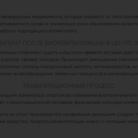
тивовирусные медикаменты, которые уберегут от обострения
ртываемость крови и снижающих риск образования кровопо
выбрать подходящего косметолога.
ЗУЛЬТАТ ПОСЛЕ БИОРЕВИТАЛИЗАЦИИ В ЦЕНТРЕ S
зацию позволяют судить о быстром эффекте который дает
б
 упругой, свежей, молодой. Происходит уменьшение отечност
сполняет запасы гиалуроновой кислоты, антиоксидантов, ви
рение кровообращения, обменных процессов и регенерации 
РЕАБИЛИТАЦИОННЫЙ ПРОЦЕСС
ендуем заниматься спортом во избежание воспалительного 
дёт о безинъекционной методике, физические нагрузки отменя
кта не стоит пренебрегать правильным домашним уходом. И
е средства. Ускорить реабилитацию можно с помощью мазей