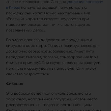
легкое, безболезненное. Сегодня
удаление папиллом
в Киеве
пользуется большой популярностью,
поскольку они носят весьма неэстетичный вид.
«Висячий» характер создает неудобства при
надевании одежды, занятиях спортом, других
повседневных делах.
По видам папилломы делятся на врожденные и
вирусного характера. Папилломовирус человека –
достаточно серьезное заболевание. Имеет пути
передачи: бытовой, половой, самозаражение (при
бритье, к примеру). При случае выявления советуем
не тянуть и сразу удалить папилломы. Они имеют
свойство разрастаться.
Фиброма
Это доброкачественная опухоль волокнистого
характера, наполненная сосудами. Частое место
распространения – половые органы женщины.
Фиброму отличает свойство вызывать ноющие боли.