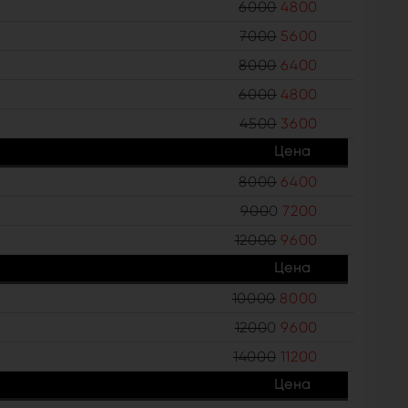
6000
4800
7000
5600
8000
6400
6000
4800
4500
3600
Цена
8000
6400
900
0
7200
12000
9600
Цена
10000
8000
1200
0
9600
14000
11200
Цена