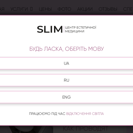
АЯ
УСЛУГИ
ЦЕНЫ
ФОТО
АКЦИИ
ОТЗЫВЫ
СПЕ
 FOTONA НА ТЕРЕМКАХ
охранить молодость и привлекательность. Центр
гоуровнего 4D омоложения кожи лица.
БУДЬ ЛАСКА, ОБЕРІТЬ МОВУ
Это сочетание уникальных,
безопасных методик со
UA
впечатляющим
результатом лазерных
RU
методик, которые
используются за один
сеанс. Причем
ENG
хирургическое
вмешательство полностью
ПРАЦЮЄМО ПІД ЧАС
ВІДКЛЮЧЕННЯ СВІТЛА
отсутствует.
КАК ПРОВОДЯТ