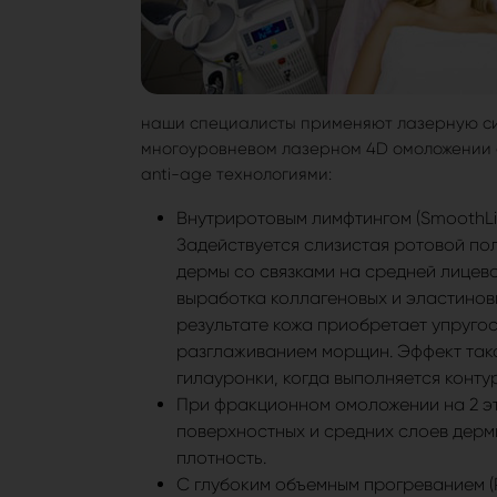
наши специалисты применяют лазерную сис
многоуровневом лазерном 4D омоложении 
anti-age технологиями:
Внутриротовым лимфтингом (SmoothLif
Задействуется слизистая ротовой пол
дермы со связками на средней лицево
выработка коллагеновых и эластиновы
результате кожа приобретает упруго
разглаживанием морщин. Эффект тако
гилауронки, когда выполняется конту
При фракционном омоложении на 2 эт
поверхностных и средних слоев дерм
плотность.
С глубоким объемным прогреванием (