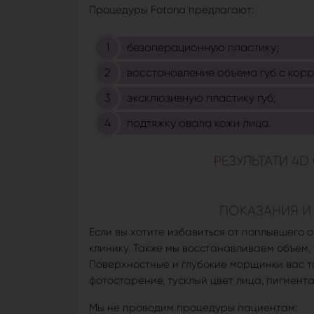
Процедуры Fotona предлагают:
безоперационную пластику;
восстановление объема губ с корр
эксклюзивную пластику губ;
подтяжку овала кожи лица.
РЕЗУЛЬТАТИ 4
ПОКАЗАНИЯ И
Если вы хотите избавиться от поплывшего о
клинику. Также мы восстанавливаем объем,
Поверхностные и глубокие морщинки вас то
фотостарение, тусклый цвет лица, пигмента
Мы не проводим процедуры пациентам: