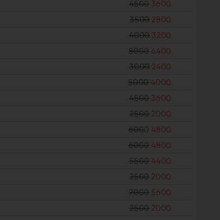
4500
3600
3500
2800
4000
3200
8000
6400
3000
2400
5000
4000
4500
3600
2500
2000
600
0
4800
6000
4800
5500
4400
2500
2000
7000
5600
2500
2000