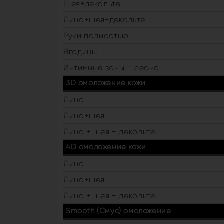
Шея+декольте
Лицо+шея+декольте
Руки полностью
Ягодицы
Интимные зоны, 1 сеанс
3D омоложение кожи
Лицо
Лицо+шея
Лицо + шея + декольте
4D омоложение кожи
Лицо
Лицо+шея
Лицо + шея + декольте
Smooth (Смус) омоложение