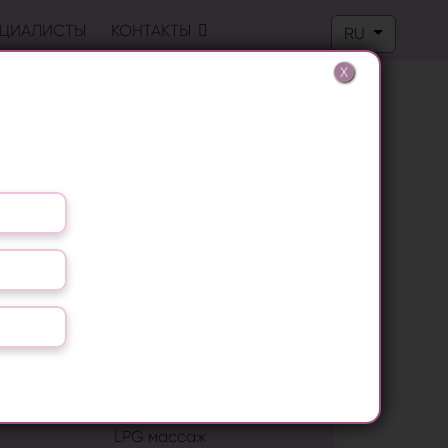
Выберите язык
ЦИАЛИСТЫ
КОНТАКТЫ
RU
X
ПОПУЛЯРНЫЕ ПРОЦЕДУРЫ
Лазерная эпиляция
RF лифтинг
Лечение грибка ногтей
Удаление папиллом
Биоревитализация
LPG массаж