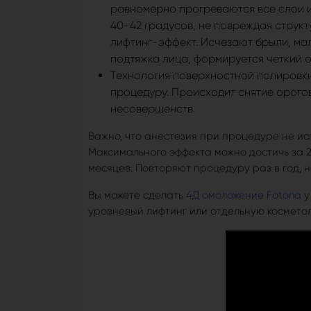
равномерно прогреваются все слои и
40-42 градусов, не повреждая струк
лифтинг-эффект. Исчезают брыли, ма
подтяжка лица, формируется четкий о
Технология поверхностной полировки к
процедуру. Происходит снятие орого
несовершенств.
Важно, что анестезия при процедуре не ис
Максимального эффекта можно достичь за 2
месяцев. Повторяют процедуру раз в год, 
Вы можете сделать
4Д омоложение Fotona
у
уровневый лифтинг или отдельную космето