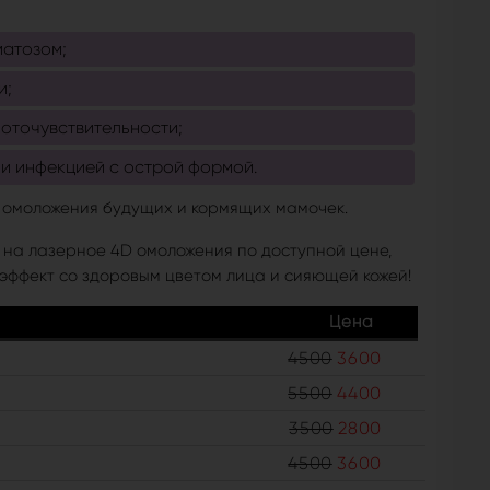
матозом;
и;
оточувствительности;
и инфекцией с острой формой.
о омоложения будущих и кормящих мамочек.
на лазерное 4D омоложения по доступной цене,
эффект со здоровым цветом лица и сияющей кожей!
Цена
4500
3600
5500
4400
3500
2800
4500
3600