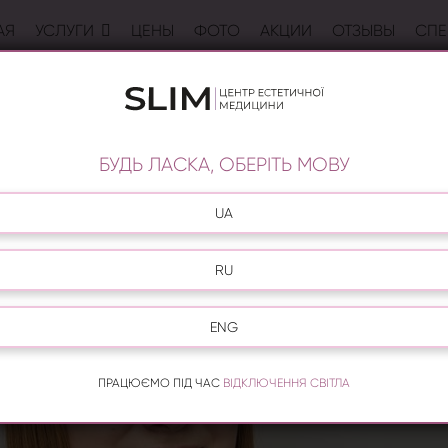
АЯ
УСЛУГИ
ЦЕНЫ
ФОТО
АКЦИИ
ОТЗЫВЫ
СПЕ
ВРАЧ ГИНЕКОЛОГ ЦЕНТРА СЛИМ
БУДЬ ЛАСКА, ОБЕРІТЬ МОВУ
UA
RU
ENG
ПРАЦЮЄМО ПІД ЧАС
ВІДКЛЮЧЕННЯ СВІТЛА