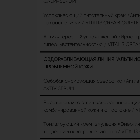
СALM-SERUM
Успокаивающий питательный крем «Анти
покраснениями / VITALIS СREAM QUIETE
Антикуперозный увлажняющий «Ирис-кре
гиперчувствительностью / VITALIS СREA
ОЗДОРАВЛИВАЮЩАЯ ЛИНИЯ "АЛЬПИЙСК
ПРОБЛЕМНОЙ КОЖИ
Себобалансирующая сыворотка «Актив» 
АKTIV SERUM
Восстанавливающий оздоравливающий 
комбинированной кожи и с постакне / 
Тонизирующий крем-эмульсия «Энергия
тенденцией к загрязнению пор / VITALI