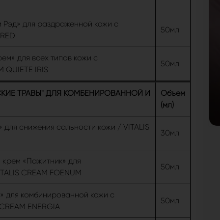
 Рэд» для раздраженной кожи с
50мл
 RED
м» для всех типов кожи с
50мл
M QUIETE IRIS
ИЕ ТРАВЫ" ДЛЯ КОМБЕНИРОВАННОЙ И
Объем
(мл)
для снижения сальности кожи / VITALIS
30мл
крем «Пажитник» для
50мл
VITALIS СREAM FOENUM
» для комбинированной кожи с
50мл
S СREAM ENERGIA