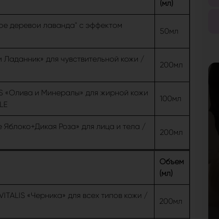
(мл)
ое деревои лаванда" с эффектом
50мл
 Ладанник» для чувствительной кожи /
200мл
IS «Олива и Минералы» для жирной кожи
100мл
LE
 Яблоко+Дикая Роза» для лица и тела /
200мл
Объем
(мл)
ITALIS «Черника» для всех типов кожи /
200мл