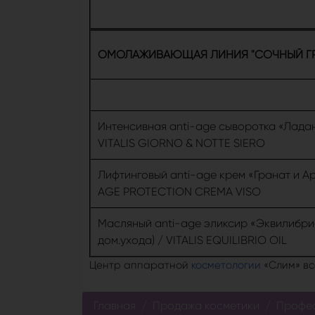
ОМОЛАЖИВАЮЩАЯ ЛИНИЯ "СОЧНЫЙ ГРА
Интенсивная anti-age сыворотка «Ладан
VITALIS GIORNO & NOTTE SIERO
Лифтинговый anti-age крем «Гранат и Ар
AGE PROTECTION CREMA VISO
Масляный anti-age эликсир «Эквилибри
дом.ухода) / VITALIS EQUILIBRIO OIL
Центр аппаратной
косметологии
«Слим» вс
Главная
Продажа косметики
Профес