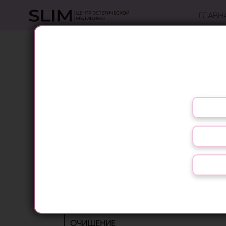
ГЛАВН
ПРОФЕССИОНАЛЬНАЯ К
При изготовлении органической косметики 
экстракты растений и плодов, выращенных 
Кроме того, линия «InNATURE» содержит ун
Выберите язык
чистых плантациях всего мира: аргановое 
иланг-иланг с Мадагаскара, розмарин из Т
из Европы, ладан из Индии, опунция из Ита
Косметика Vitalis помогают эффективно ре
«
InNATURE
» интенсивно омолаживает, норма
надежно защищает от неблагоприятного в
Цены на косметику в Слим уточняйте у Адм
ОЧИЩЕНИЕ