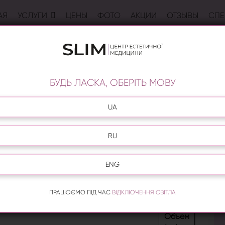
АЯ
УСЛУГИ
ЦЕНЫ
ФОТО
АКЦИИ
ОТЗЫВЫ
СПЕ
ОСМЕТИКА VITALIS (ИТАЛИЯ)
«
Vitalis Dr. Joseph
» использовались натуральные
в Альпийских лугах.
БУДЬ ЛАСКА, ОБЕРІТЬ МОВУ
икальные ингредиенты, собранные на экологически
масло из Марокко, розовое дерево из Бразилии,
UA
униса, лаванда из Франции, кедр из Сибири, гранат
лии, голубая ромашка из Германии.
RU
шать проблемы увядающей кожи любого типа.
лизует функции кожи соответственно ее типу,
ENG
оздействия окружающей среды.
инистратора!
ПРАЦЮЄМО ПІД ЧАС
ВІДКЛЮЧЕННЯ СВІТЛА
Объем