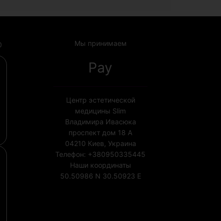
Мы принимаем
0
Pay
Центр эстетической
медицины Slim
Владимира Ивасюка
проспект дом 18 А
04210
Киев, Украина
Телефон:
+380950335445
Наши координаты
50.50986 N
30.50923 E
Лицензия МОЗ Украины
№1852