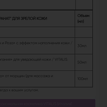
Объем
НАТ" ДЛЯ ЗРЕЛОЙ КОЖИ
(мл)
 и Роза» с эффектом наполнения кожи /
30мл
гания» для увядающей кожи / VITALIS
50мл
о» от морщин (для массажа и
100мл
егда к вашим услугам.
сиональная косметика VITALIS (Италия)