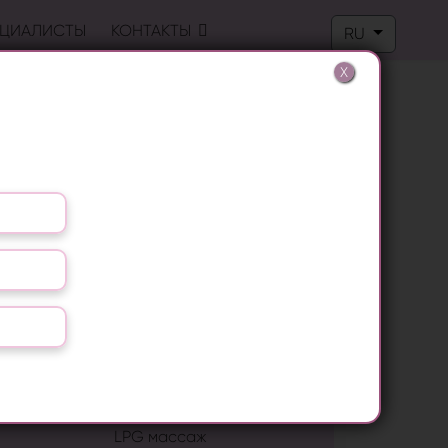
Выберите язык
ЦИАЛИСТЫ
КОНТАКТЫ
RU
X
ПОПУЛЯРНЫЕ ПРОЦЕДУРЫ
Лазерная эпиляция
RF лифтинг
Лечение грибка ногтей
Удаление папиллом
Биоревитализация
LPG массаж