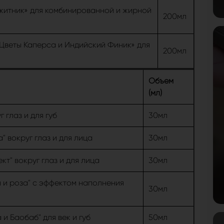
житник» для комбинированной и жирной
200мл
«Цветы Каперса и Индийский Финик» для
200мл
Объем
(мл)
 глаз и для губ
30мл
 вокруг глаз и для лица
30мл
т" вокруг глаз и для лица
30мл
 и роза" с эффектом наполнения
30мл
 Баобаб" для век и губ
50мл