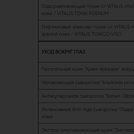
Оздоравливающий тоник от VITALIS «Па
кожи / VITALIS ТONIK FOENUM
Лифтинговый эликсир-тоник от VITALIS 
зрелой кожи / VITALIS TONICO VISO
УХОД ВОКРУГ ГЛАЗ
Питательный крем "Крем-бальзам" вокруг
Увлажняющая сыворотка "Альйская роса"
Антикуперозная сыворотка "Кальм-Эффек
Интенсивная Anti-Age сыворотка "Ладан
кожи
Экстра-омолаживающий крем "Энотера и