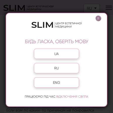
Выберите язык
RU
X
ЛАЗЕРНОЕ УДАЛЕНИЕ ТАТУАЖА НА
ПОЗНЯКАХ
БУДЬ ЛАСКА, ОБЕРІТЬ МОВУ
Выберите язык
UA
RU
ENG
ПРАЦЮЄМО ПІД ЧАС
ВІДКЛЮЧЕННЯ СВІТЛА
Если вам по каким-то причинам не понравился