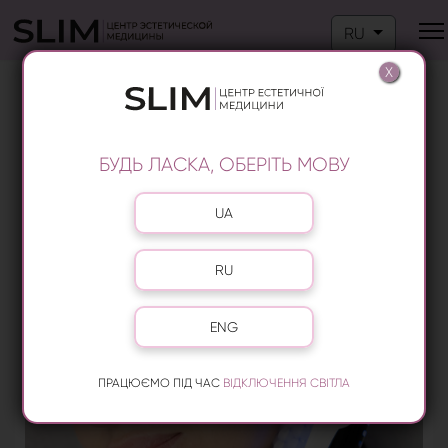
Выберите язык
RU
X
ЭНДОСФЕРА НА ПОЗНЯКАХ
БУДЬ ЛАСКА, ОБЕРІТЬ МОВУ
Выберите язык
UA
RU
ENG
ПРАЦЮЄМО ПІД ЧАС
ВІДКЛЮЧЕННЯ СВІТЛА