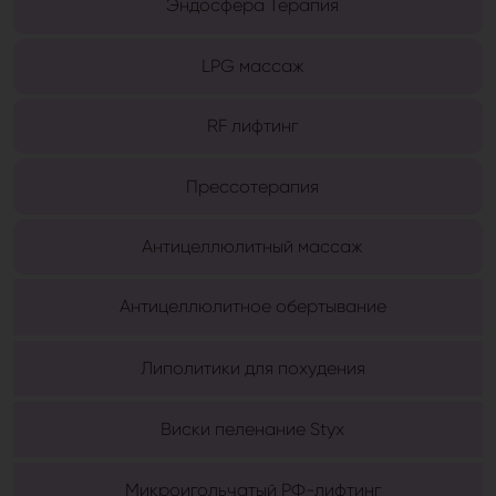
Эндосфера Терапия
LPG массаж
RF лифтинг
Прессотерапия
Антицеллюлитный массаж
Антицеллюлитное обертывание
Липолитики для похудения
Виски пеленание Styx
Микроигольчатый РФ-лифтинг