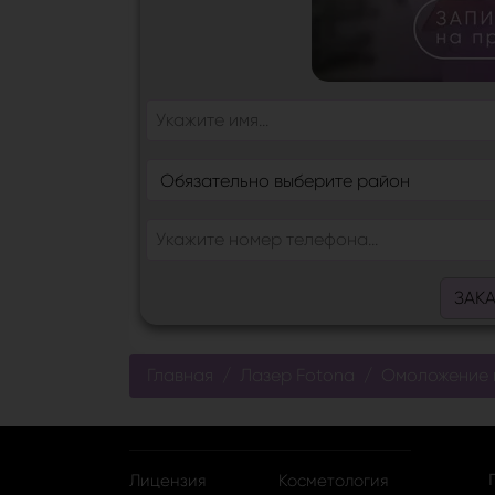
ЗАК
Главная
Лазер Fotona
Омоложение г
Лицензия
Косметология