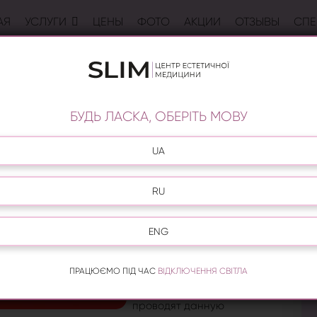
АЯ
УСЛУГИ
ЦЕНЫ
ФОТО
АКЦИИ
ОТЗЫВЫ
СПЕ
 ГУБ SMOOTHLIPS
Новейшая технология
БУДЬ ЛАСКА, ОБЕРІТЬ МОВУ
Smoothlips, которая
получила патент,
направлена на лазерное
UA
омоложение кожи лица
зоны носогубных складок.
RU
Имеет положительное
влияние на
восстановление
ENG
утраченного объема губ.
ПРАЦЮЄМО ПІД ЧАС
ВІДКЛЮЧЕННЯ СВІТЛА
В центре Слим г. Киев на
Позняках специалисты
проводят данную