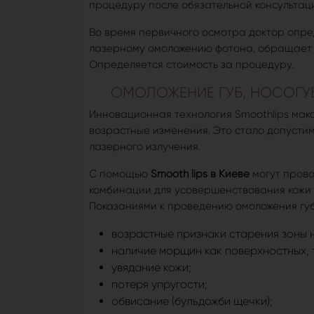
процедуру после обязательной консультац
Во время первичного осмотра доктор опре
лазерному омоложению фотона, обращает 
Определяется стоимость за процедуру.
ОМОЛОЖЕНИЕ ГУБ, НОСОГУБ
Инновационная технология Smoothlips макс
возрастные изменения. Это стало допусти
лазерного излучения.
С помощью
Smooth lips в Киеве
могут прово
комбинации для усовершенствования кожи п
Показаниями к проведению омоложения губ
возрастные признаки старения зоны 
наличие морщин как поверхностных, т
увядание кожи;
потеря упругости;
обвисание (бульдожби щечки);