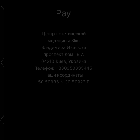
Pay
Центр эстетической
медицины Slim
Владимира Ивасюка
проспект дом 18 А
04210
Киев, Украина
Телефон:
+380950335445
Наши координаты
50.50986 N
30.50923 E
Лицензия МОЗ Украины
№1852