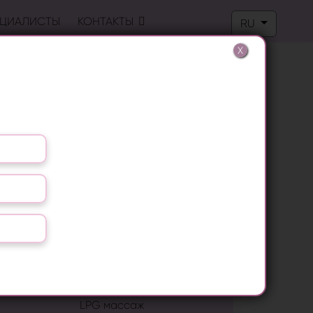
Выберите язык
ЦИАЛИСТЫ
КОНТАКТЫ
RU
X
ПОПУЛЯРНЫЕ ПРОЦЕДУРЫ
Лазерная эпиляция
RF лифтинг
Лечение грибка ногтей
Удаление папиллом
Биоревитализация
LPG массаж