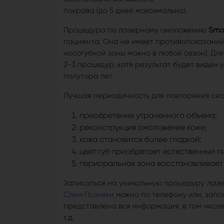
покрова (до 5 дней максимально).
Процедура по лазерному омоложению
Smoo
пациента. Она не имеет противопоказани
носогубной зоны можно в любой сезон). Дл
2-3 процедур, хотя результат будет виден
полутора лет.
Лучшая периодичность для повторения сеанс
приобретение утраченного объема;
реконструкция омоложение кожи;
кожа становится более гладкой;
цвет губ приобретает естественный п
периоральная зона восстанавливает 
Записаться на уникальную процедуру
лазе
Слим Позняки
можно по телефону или, зап
представлена вся информация, в том числе
т.д.