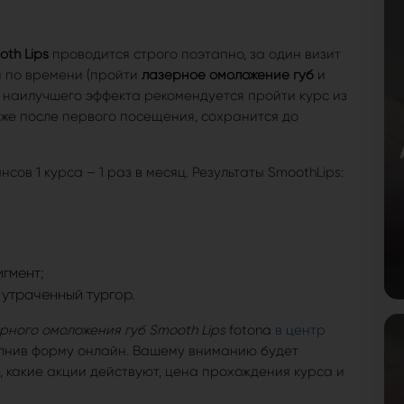
th Lips
проводится строго поэтапно, за один визит
й по времени (пройти
лазерное омоложение губ
и
я наилучшего эффекта рекомендуется пройти курс из
 уже после первого посещения, сохранится до
ов 1 курса – 1 раз в месяц. Результаты SmoothLips:
игмент;
утраченный тургор.
рного омоложения губ Smooth Lips
fotona
в центр
олнив форму онлайн. Вашему вниманию будет
, какие акции действуют, цена прохождения курса и