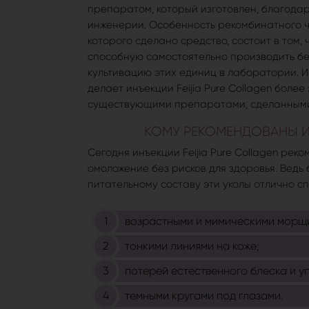
препаратом, который изготовлен, благода
инженерии. Особенность рекомбинатного че
которого сделано средство, состоит в том,
способную самостоятельно производить бе
культивацию этих единиц в лаборатории. 
делает инъекции Feijia Pure Collagen боле
существующими препаратами, сделанными
КОМУ РЕКОМЕНДОВАНЫ ИН
Сегодня инъекции Feijia Pure Collagen рек
омоложение без рисков для здоровья. Ведь
питательному составу эти уколы отлично с
возрастными и мимическими морщи
тонкими линиями на коже;
потерей естественного блеска и у
темными кругами под глазами.