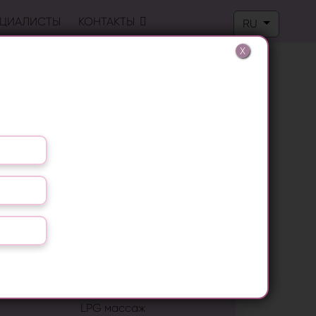
Выберите язык
ЦИАЛИСТЫ
КОНТАКТЫ
RU
X
ПОПУЛЯРНЫЕ ПРОЦЕДУРЫ
Лазерная эпиляция
RF лифтинг
Лечение грибка ногтей
Удаление папиллом
Биоревитализация
LPG массаж