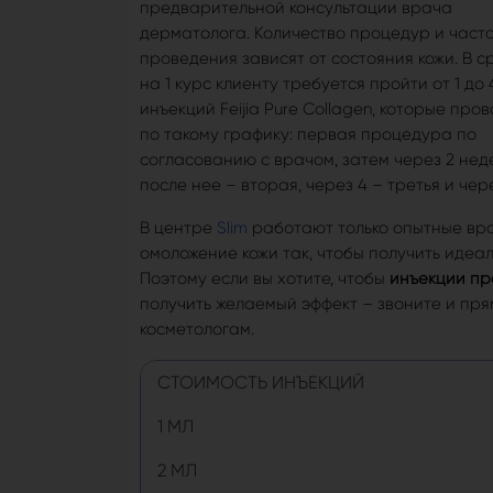
предварительной консультации врача
дерматолога. Количество процедур и часто
проведения зависят от состояния кожи. В 
на 1 курс клиенту требуется пройти от 1 до 
инъекций Feijia Pure Collagen, которые про
по такому графику: первая процедура по
согласованию с врачом, затем через 2 нед
после нее – вторая, через 4 – третья и чер
В центре
Slim
работают только опытные вра
омоложение кожи так, чтобы получить идеал
Поэтому если вы хотите, чтобы
инъекции пре
получить желаемый эффект – звоните и пр
косметологам.
СТОИМОСТЬ ИНЪЕКЦИЙ
1 МЛ
2 МЛ