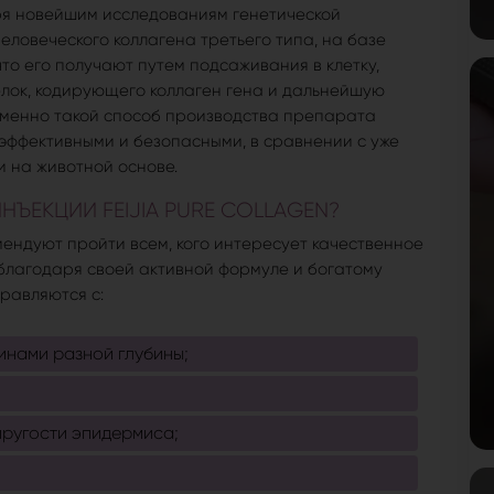
ря новейшим исследованиям генетической
ловеческого коллагена третьего типа, на базе
 что его получают путем подсаживания в клетку,
лок, кодирующего коллаген гена и дальнейшую
Именно такой способ производства препарата
е эффективными и безопасными, в сравнении с уже
 на животной основе.
ЪЕКЦИИ FEIJIA PURE COLLAGEN?
омендуют пройти всем, кого интересует качественное
 благодаря своей активной формуле и богатому
правляются с:
нами разной глубины;
пругости эпидермиса;