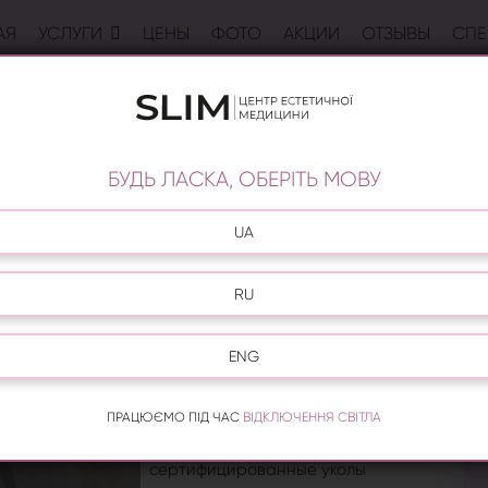
АЯ
УСЛУГИ
ЦЕНЫ
ФОТО
АКЦИИ
ОТЗЫВЫ
СПЕ
IJIA PURE COLLAGEN
Морщины, темные круги под
глазами, блеклость и потеря упру
БУДЬ ЛАСКА, ОБЕРІТЬ МОВУ
гости – все это естественные
состояния кожи, которые
UA
появляются из-за стресса, частой
усталости или с возрастом. Но это
не означает, что если вы хотите
RU
выглядеть природно, обязательно
нужно смириться с этими
ENG
недочетами, ведь в центре Slim
есть уникальная процедура -
ПРАЦЮЄМО ПІД ЧАС
инъекции Feijia Pure Collagen
ВІДКЛЮЧЕННЯ СВІТЛА
(Фейджа)
. Эти
сертифицированные уколы