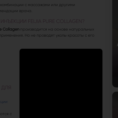
 комбинации с массажами или другими
мендации врача.
НЪЕКЦИИ FEIJIA PURE COLLAGEN?
e Collagen
производится на основе натуральных
применения. Но не проводят уколы красоты с его
 ДЛЯ
кции
ются с