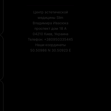
Центр эстетической
медицины Slim
Владимира Ивасюка
проспект дом 18 А
04210
Киев, Украина
Телефон:
+380950335445
Наши координаты
50.50986 N
30.50923 E
Лицензия МОЗ Украины
№1852