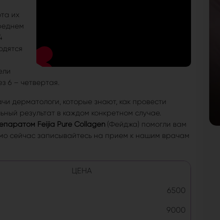
та их
среднем
4
водятся
ели
ез 6 – четвертая.
чи дерматологи, которые знают, как провести
ьный результат в каждом конкретном случае.
паратом Feijia Pure Collagen
(Фейджа) помогли вам
ямо сейчас записывайтесь на прием к нашим врачам
ЦЕНА
6500
9000