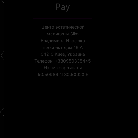
Pay
Центр эстетической
медицины Slim
Владимира Ивасюка
проспект дом 18 А
04210
Киев, Украина
Телефон:
+380950335445
Наши координаты
50.50986 N
30.50923 E
Лицензия МОЗ Украины
№1852