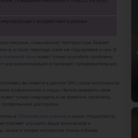
ткани, повышения мышечного тонуса, запуска
тимулирующего воздействия в разных
 при мигрени, повышенной температуре. Бывает
ами в остром периоде, сами не подозревая о них. В
отниковой зоны
может только усугубить проблему,
ют все рекомендации и проводят предварительную
лосеево, вы можете в центре Slim, наши массажисты
ния позвоночника и мышц. Нельзя доверять свое
может только навредить и не заметить проблему,
и профильными докторами.
спины в
Голосеевском районе
, и наши специалисты
ам поможет улучшить ваше физическое и
, акции и скидки на массаж спины в Киеве.