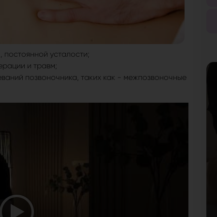
, постоянной усталости;
рации и травм;
ваний позвоночника, таких как - межпозвоночные