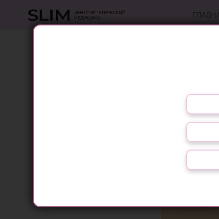
ГЛАВН
МАССАЖ СПИ
Массаж спины необходим не только при бо
избавления от стрессов. Регулярное посещ
спину, но и укрепят весь организм.
Выберите язык
Для хорошего результата,
массажисты центра Slim
на Голосеево рекомендуют
пройти курс массажа из 6-
10 лечебно
оздоровительного
массажа. Для
профилактики,
массаж
спины
необходимо делать 1
раз в неделю.