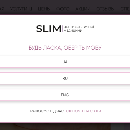
АЯ
УСЛУГИ
ЦЕНЫ
ФОТО
АКЦИИ
ОТЗЫВЫ
СПЕ
НЫ НА ГОЛОСЕЕВО
лях, но и для уменьшения напряжения в мышцах и
ение массажного кабинета оздоровят не только
БУДЬ ЛАСКА, ОБЕРІТЬ МОВУ
UA
RU
ENG
ПРАЦЮЄМО ПІД ЧАС
ВІДКЛЮЧЕННЯ СВІТЛА