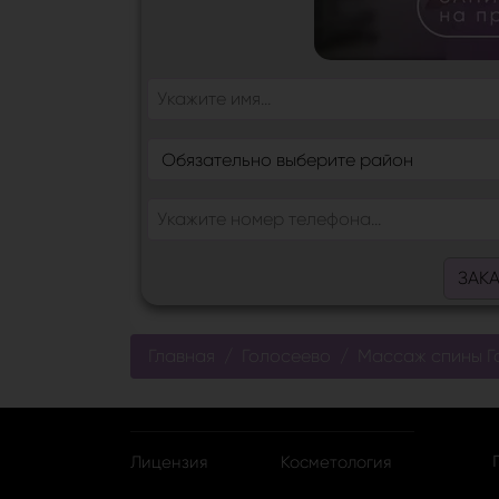
ЗАК
Главная
Голосеево
Массаж спины Г
Лицензия
Косметология