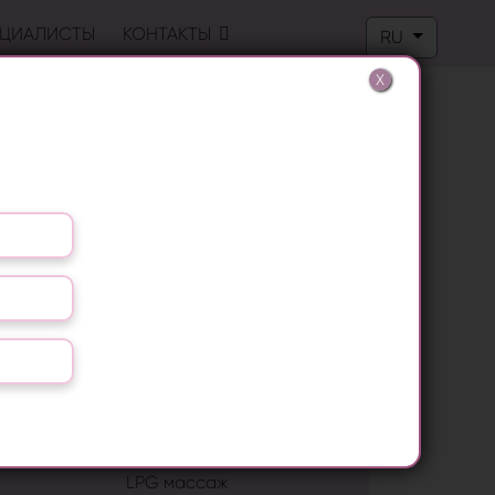
Выберите язык
ЦИАЛИСТЫ
КОНТАКТЫ
RU
X
ПОПУЛЯРНЫЕ ПРОЦЕДУРЫ
Лазерная эпиляция
RF лифтинг
Лечение грибка ногтей
Удаление папиллом
Биоревитализация
LPG массаж