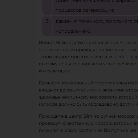
размягчения мышечной и жировой 
процессов регенерации;
движения точечного, локального с
направлениях.
Важно! Нельзя делать интенсивный массаж
часто, что к нам приходят пациенты с грыж
таком случае, массаж спины или
шейно-вор
поэтому наши специалисты четко соблюда
консультацию.
Провести качественный массаж спины на Го
владеют должным опытом и знаниями строе
здоровье неопытному массажисту, который 
которая должна быть обследована другим
Приходите в центр Slim на ручной массаж 
проведут качественную массаж, который в
психологическое состояние. Доступные цены