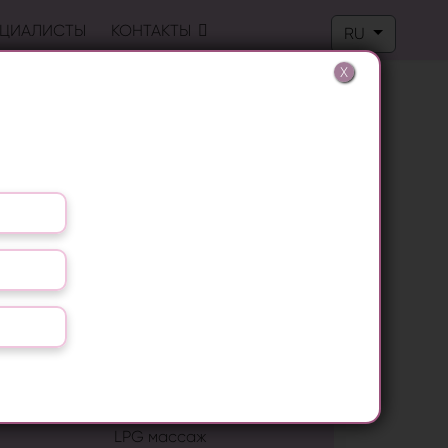
Выберите язык
ЦИАЛИСТЫ
КОНТАКТЫ
RU
X
ПОПУЛЯРНЫЕ ПРОЦЕДУРЫ
Лазерная эпиляция
RF лифтинг
Лечение грибка ногтей
Удаление папиллом
Биоревитализация
LPG массаж