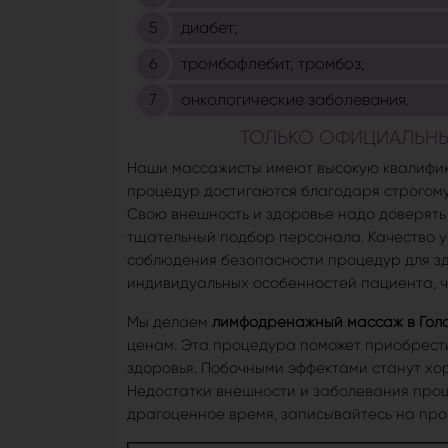
диабет;
тромбофлебит, тромбоз;
онкологические заболевания.
ТОЛЬКО ОФИЦИАЛЬНЫЕ
Наши массажисты имеют высокую квалифика
процедур достигаются благодаря строгом
Свою внешность и здоровье надо доверять
тщательный подбор персонала. Качество ус
соблюдения безопасности процедур для зд
индивидуальных особенностей пациента, ч
Мы делаем
лимфодренажный массаж в Гол
ценам. Эта процедура поможет приобрести
здоровья. Побочными эффектами станут хо
Недостатки внешности и заболевания проще
драгоценное время, записывайтесь на про