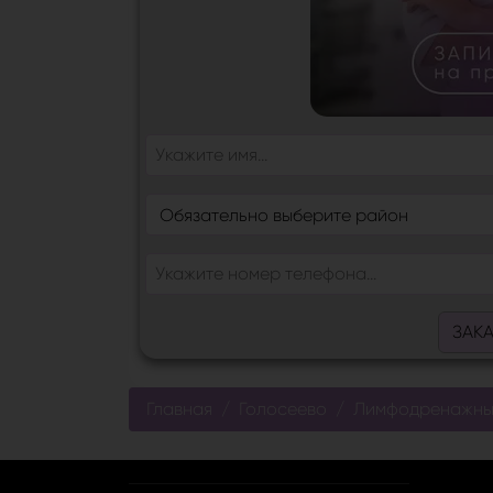
ЗАК
Главная
Голосеево
Лимфодренажны