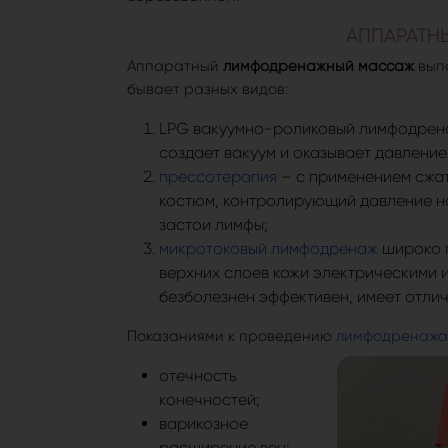
АППАРАТН
Аппаратный
лимфодренажный массаж
вып
бывает разных видов:
LPG вакуумно-роликовый лимфодрена
создает вакуум и оказывает давлени
прессотерапия
– с применением сжат
костюм, контролирующий давление на
застои лимфы;
микротоковый лимфодренаж
широко п
верхних слоев кожи электрическими 
безболезнен эффективен, имеет отлич
Показаниями к проведению
лимфодренажа
отечность
конечностей;
варикозное
расширение вен;