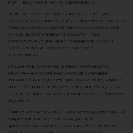
этап – высыпание мелких образований.
Особенность ее состоит в том, что серопапулы
(пузырьки) вскрываются ещё до оформления. Раневая
поверхность покрывается язвами, которые сочатся
лимфой, воспалительным экссудатом. Язвы
затягиваются со временем, покрываясь корками.
После появления корок наступает этап
эпителизации.
У пациентов с истинной экземой наблюдается
оформление поражённых участков багровыми
пятнами. Они шелушатся, принося человеку немало
хлопот. Остатки чешуёк отмерших тканей видны на
одежде. Соприкасание с одеждой вызывает болевые
ощущения.
Помимо истинной экземы, выделяют ещё себорейный,
микробный, дисгидротический, роговой,
профессиональный и детский типы. Все они имеют
свой способ поражения кожных участков. У