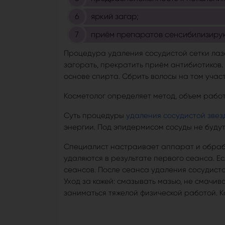
яркий загар;
приём препаратов сенсибилизиру
Процедура удаления сосудистой сетки лаз
загорать, прекратить приём антибиотиков.
основе спирта. Сбрить волосы на том участ
Косметолог определяет метод, объем рабо
Суть процедуры
удаления сосудистой звез
энергии. Под эпидермисом сосуды не будут
Специалист настраивает аппарат и обраба
удаляются в результате первого сеанса. Е
сеансов. После сеанса удаления сосудистой
Уход за кожей: смазывать мазью, не смачи
заниматься тяжелой физической работой. К