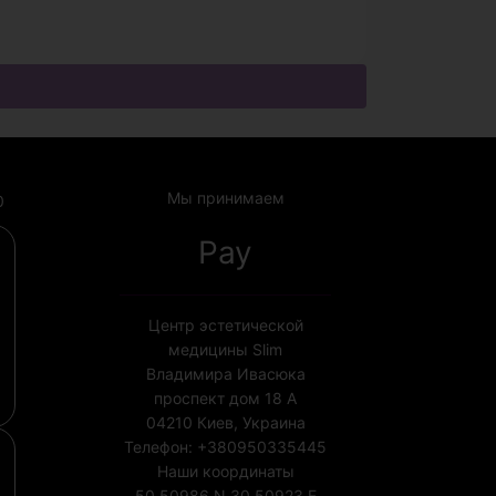
Мы принимаем
0
Pay
Центр эстетической
медицины Slim
Владимира Ивасюка
проспект дом 18 А
04210
Киев, Украина
Телефон:
+380950335445
Наши координаты
50.50986 N
30.50923 E