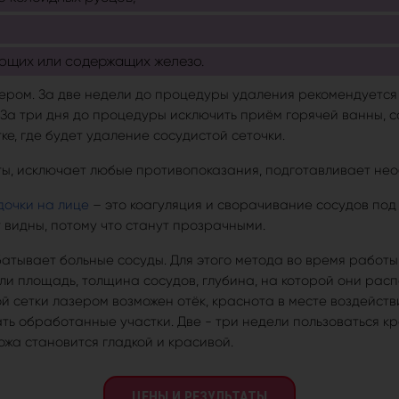
ющих или содержащих железо.
ером. За две недели до процедуры удаления рекомендуется 
 За три дня до процедуры исключить приём горячей ванны, с
ке, где будет удаление сосудистой сеточки.
ты, исключает любые противопоказания, подготавливает не
дочки на лице
– это коагуляция и сворачивание сосудов под
 видны, потому что станут прозрачными.
тывает больные сосуды. Для этого метода во время работы
сли площадь, толщина сосудов, глубина, на которой они ра
 сетки лазером возможен отёк, краснота в месте воздействи
вать обработанные участки. Две - три недели пользоваться
ожа становится гладкой и красивой.
ЦЕНЫ И РЕЗУЛЬТАТЫ