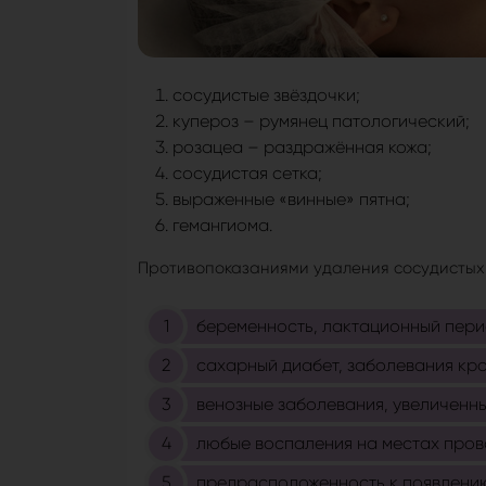
сосудистые звёздочки;
купероз – румянец патологический;
розацеа – раздражённая кожа;
сосудистая сетка;
выраженные «винные» пятна;
гемангиома.
Противопоказаниями удаления сосудистых 
беременность, лактационный пери
сахарный диабет, заболевания кро
венозные заболевания, увеличенны
любые воспаления на местах пров
предрасположенность к появлению