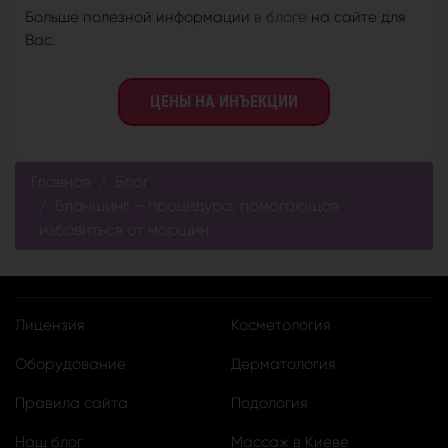
Больше полезной информации
в блоге
на сайте для
Вас.
ЦЕНЫ НА ИНЪЕКЦИИ
Главная
Блог
Бланшинг – процедура, помогающая
избавиться от морщин
Лицензия
Косметология
Оборудование
Дерматология
Правила сайта
Подология
Наш блог
Массаж в Киеве