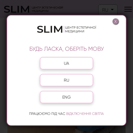
Выберите язык
RU
X
БЛАНШИНГ – ПРОЦЕДУРА,
ПОМОГАЮЩАЯ ИЗБАВИТЬСЯ ОТ
МОРЩИН
БУДЬ ЛАСКА, ОБЕРІТЬ МОВУ
Выберите язык
UA
RU
ENG
ПРАЦЮЄМО ПІД ЧАС
ВІДКЛЮЧЕННЯ СВІТЛА